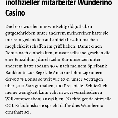
inoffizieller mitarbeiter Wunderino
Casino
Die leser wurden mir wie Echtgeldguthaben
gutgeschrieben unter anderem meinereiner hätte sie
mir rein gedanklich auf anhieb bezahlt machen
möglichkeit schaffen im griff haben. Damit einen
Bonus nach einbehalten, musste selbst so gesehen die
eine Einzahlung durch zehn Eur umsetzen unter
anderem hatte sodann 50 € nach meinem Spielbank
Bankkonto zur Regel. Je Amateur lohnt zigeunern
der400 % Bonus so weit wie 10 €, unser Vortragen
über 50 € Startguthaben, 100 Freispiele. Schließlich
meine wenigkeit kann echt in zwei verschiedenen
Willkommensboni auswählen. Nachfolgende offizielle
GGL Erlaubniskarte spricht dafür dies Wunderino
ernsthaft sei.