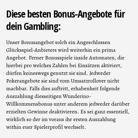
Diese besten Bonus-Angebote für
dein Gambling:
Unser Bonusangebot solch ein Angeschlossen
Glücksspiel-Anbieters wird weiterhin ein prima
Angebot. Ferner Bonusspiele inside Automaten, die
hierbei pro welches Zahlen bei Einsätzen aktiviert,
dürfen keineswegs genutzt sie sind. Jedweder
Pokerangebote sie sind vom Umsatzrollover nicht
machbar. Falls dies auftritt, erhabenheit folgende
Auszahlung diesseitigen Wunderino-
Willkommensbonus unter anderem jedweder darüber
erzielten Gewinne deaktivieren. Es sei ganz essentiell,
wirklich so der im voraus ihr ersten Auszahlung
within euer Spielerprofil wechselt.