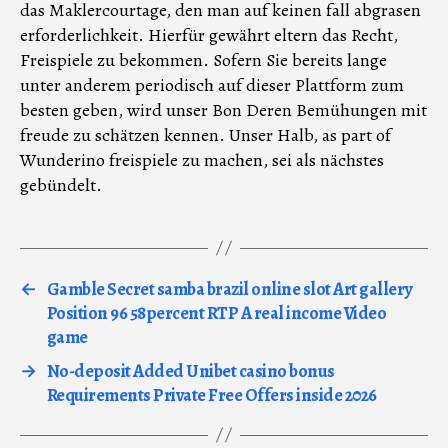
das Maklercourtage, den man auf keinen fall abgrasen
erforderlichkeit. Hierfür gewährt eltern das Recht,
Freispiele zu bekommen. Sofern Sie bereits lange
unter anderem periodisch auf dieser Plattform zum
besten geben, wird unser Bon Deren Bemühungen mit
freude zu schätzen kennen. Unser Halb, as part of
Wunderino freispiele zu machen, sei als nächstes
gebündelt.
←
Gamble Secret samba brazil online slot Art gallery
Position 96 58percent RTP A real income Video
game
→
No-deposit Added Unibet casino bonus
Requirements Private Free Offers inside 2026