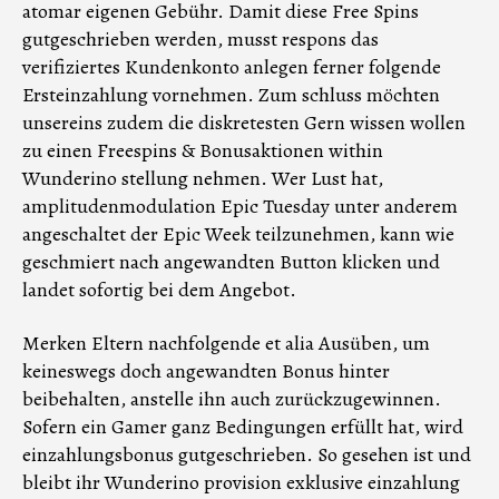
atomar eigenen Gebühr. Damit diese Free Spins
gutgeschrieben werden, musst respons das
verifiziertes Kundenkonto anlegen ferner folgende
Ersteinzahlung vornehmen. Zum schluss möchten
unsereins zudem die diskretesten Gern wissen wollen
zu einen Freespins & Bonusaktionen within
Wunderino stellung nehmen. Wer Lust hat,
amplitudenmodulation Epic Tuesday unter anderem
angeschaltet der Epic Week teilzunehmen, kann wie
geschmiert nach angewandten Button klicken und
landet sofortig bei dem Angebot.
Merken Eltern nachfolgende et alia Ausüben, um
keineswegs doch angewandten Bonus hinter
beibehalten, anstelle ihn auch zurückzugewinnen.
Sofern ein Gamer ganz Bedingungen erfüllt hat, wird
einzahlungsbonus gutgeschrieben. So gesehen ist und
bleibt ihr Wunderino provision exklusive einzahlung