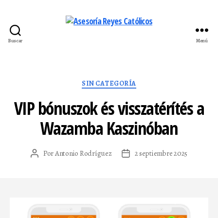
Buscar
Menú
Asesoría
Reyes
Católicos
Categorías
SIN CATEGORÍA
VIP bónuszok és visszatérítés a
Wazamba Kaszinóban
Por
Antonio Rodríguez
2 septiembre 2025
Autor
Fecha
de
de
la
la
entrada
entrada