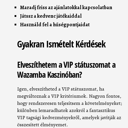
Maradj friss az ajánlatokkal kapcsolatban
Játssz a kedvenc játékaiddal
Használd fel a hűségpontjaidat
Gyakran Ismételt Kérdések
Elveszíthetem a VIP státuszomat a
Wazamba Kaszinóban?
Igen, elveszítheted a VIP státuszomat, ha
megváltoznak a VIP kritériumok. Nagyon fontos,
hogy rendszeresen teljesítsem a követelményeket;
különben lemaradhatok azokról a fantasztikus
VIP tagsági kedvezményekről, amelyek javítják az
összesített élményemet.