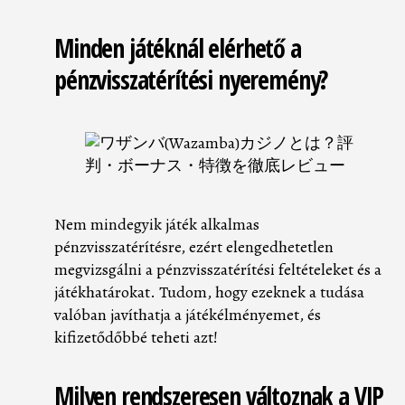
Minden játéknál elérhető a
pénzvisszatérítési nyeremény?
Nem mindegyik játék alkalmas
pénzvisszatérítésre, ezért elengedhetetlen
megvizsgálni a pénzvisszatérítési feltételeket és a
játékhatárokat. Tudom, hogy ezeknek a tudása
valóban javíthatja a játékélményemet, és
kifizetődőbbé teheti azt!
Milyen rendszeresen változnak a VIP