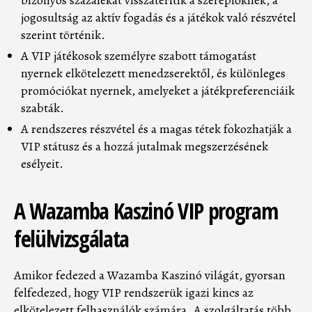
jogosultság az aktív fogadás és a játékok való részvétel
szerint történik.
A VIP játékosok személyre szabott támogatást
nyernek elkötelezett menedzserektől, és különleges
promóciókat nyernek, amelyeket a játékpreferenciáik
szabták.
A rendszeres részvétel és a magas tétek fokozhatják a
VIP státusz és a hozzá jutalmak megszerzésének
esélyeit.
A Wazamba Kaszinó VIP program
felülvizsgálata
Amikor fedezed a Wazamba Kaszinó világát, gyorsan
felfedezed, hogy VIP rendszerük igazi kincs az
elkötelezett felhasználók számára. A szolgáltatás több