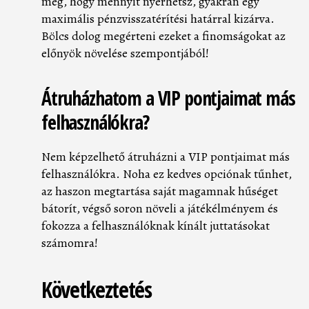
meg, hogy mennyit nyerhetsz, gyakran egy
maximális pénzvisszatérítési határral kizárva.
Bölcs dolog megérteni ezeket a finomságokat az
előnyök növelése szempontjából!
Átruházhatom a VIP pontjaimat más
felhasználókra?
Nem képzelhető átruházni a VIP pontjaimat más
felhasználókra. Noha ez kedves opciónak tűnhet,
az haszon megtartása saját magamnak hűséget
bátorít, végső soron növeli a játékélményem és
fokozza a felhasználóknak kínált juttatásokat
számomra!
Következtetés