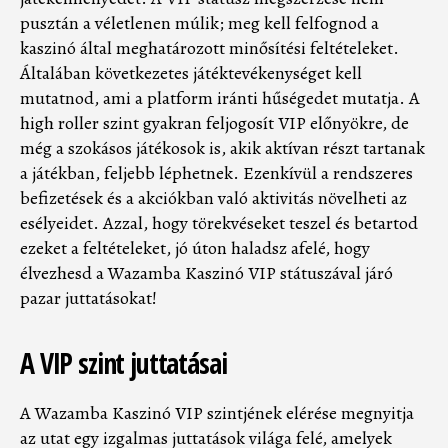
pusztán a véletlenen múlik; meg kell felfognod a
kaszinó által meghatározott minősítési feltételeket.
Általában következetes játéktevékenységet kell
mutatnod, ami a platform iránti hűségedet mutatja. A
high roller szint gyakran feljogosít VIP előnyökre, de
még a szokásos játékosok is, akik aktívan részt tartanak
a játékban, feljebb léphetnek. Ezenkívül a rendszeres
befizetések és a akciókban való aktivitás növelheti az
esélyeidet. Azzal, hogy törekvéseket teszel és betartod
ezeket a feltételeket, jó úton haladsz afelé, hogy
élvezhesd a Wazamba Kaszinó VIP státuszával járó
pazar juttatásokat!
A VIP szint juttatásai
A Wazamba Kaszinó VIP szintjének elérése megnyitja
az utat egy izgalmas juttatások világa felé, amelyek