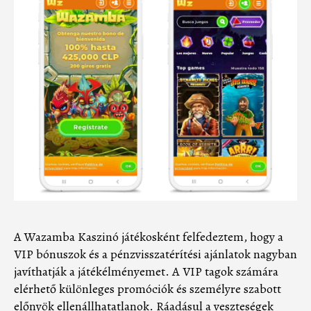
A Wazamba Kaszinó játékosként felfedeztem, hogy a
VIP bónuszok és a pénzvisszatérítési ajánlatok nagyban
javíthatják a játékélményemet. A VIP tagok számára
elérhető különleges promóciók és személyre szabott
előnyök ellenállhatatlanok. Ráadásul a veszteségek