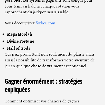
possibles. Les systèmes gagnants sont conçus pour
vous tenir en haleine, chaque rotation vous
rapprochant du jackpot insaisissable.
Vous découvrirez
forbes.com
:
Mega Moolah
Divine Fortune
Hall of Gods
Ces jeux promettent non seulement du plaisir, mais
aussi la possibilité de transformer votre aventure de
jeu en quelque chose de vraiment exceptionnel.
Gagner énormément : stratégies
expliquées
Comment optimiser vos chances de gagner