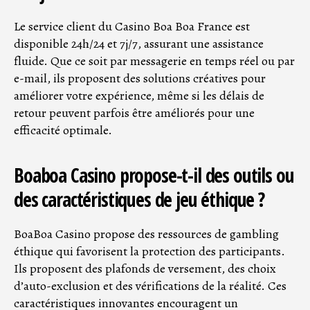
Le service client du Casino Boa Boa France est
disponible 24h/24 et 7j/7, assurant une assistance
fluide. Que ce soit par messagerie en temps réel ou par
e-mail, ils proposent des solutions créatives pour
améliorer votre expérience, même si les délais de
retour peuvent parfois être améliorés pour une
efficacité optimale.
Boaboa Casino propose-t-il des outils ou
des caractéristiques de jeu éthique ?
BoaBoa Casino propose des ressources de gambling
éthique qui favorisent la protection des participants.
Ils proposent des plafonds de versement, des choix
d’auto-exclusion et des vérifications de la réalité. Ces
caractéristiques innovantes encouragent un