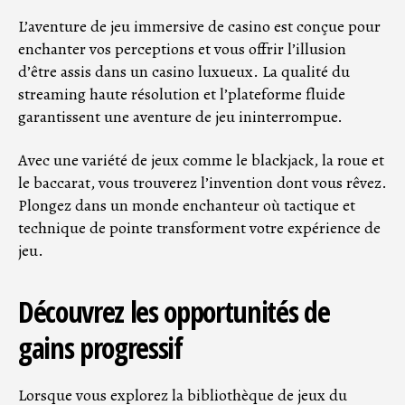
L’aventure de jeu immersive de casino est conçue pour
enchanter vos perceptions et vous offrir l’illusion
d’être assis dans un casino luxueux. La qualité du
streaming haute résolution et l’plateforme fluide
garantissent une aventure de jeu ininterrompue.
Avec une variété de jeux comme le blackjack, la roue et
le baccarat, vous trouverez l’invention dont vous rêvez.
Plongez dans un monde enchanteur où tactique et
technique de pointe transforment votre expérience de
jeu.
Découvrez les opportunités de
gains progressif
Lorsque vous explorez la bibliothèque de jeux du