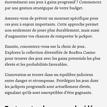
énormément aux jeux à gains progressif ? Commencez
par une gestion stratégique de votre budget.
Assurez-vous de prévoir un montant spécifique pour
ces jeux à enjeux importants. Cette approche permet
non seulement de jouer plus durablement, mais aussi
d’augmenter vos chances de remporter le jackpot.
Ensuite, concentrez-vous sur la choix de jeux.
Explorez la collection diversifiée de BoaBoa Casino
pour trouver des jeux avec les gains potentiels les plus
élevés et les probabilités favorables.
L’innovation se trouve dans un équilibre judicieux
entre danger et récompense. Privilégiez les jeux dont
les jackpots progressifs sont actuellement élevés,
signalant qu’ils sont susceptibles d’être gagnants.