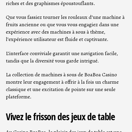
riches et des graphismes époustouflants.
Que vous fassiez tourner les rouleaux d’une machine à
fruits ancienne ou que vous vous engagiez dans une
expérience avec des machines à sous à thème,
l’expérience utilisateur est fluide et captivante.
L’interface conviviale garantit une navigation facile,
tandis que la diversité vous garde intrigué.
La collection de machines à sous de BoaBoa Casino
montre leur engagement à offrir à la fois un charme
classique et une excitation de pointe sur une seule
plateforme.
Vivez le frisson des jeux de table