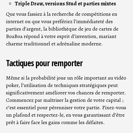
Triple Draw, versions Stud et parties mixtes
Que vous fassiez à la recherche de compétitions en
internet ou que vous préfériez l’immédiateté des
parties d’argent, la bibliothèque de jeu de cartes de
BoaBoa répond à votre esprit d’invention, mariant
charme traditionnel et adrénaline moderne.
Tactiques pour remporter
Même si la probabilité joue un rôle important au vidéo
poker, l’utilisation de techniques stratégiques peut
significativement améliorer vos chances de remporter.
Commencez par maîtriser la gestion de votre capital ;
c’est essentiel pour pérenniser votre partie. Fixez-vous
un plafond et respectez-le, en vous garantissant d’être
prêt à faire face les gains comme les défaites.