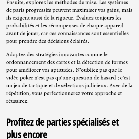
Ensuite, explorez les méthodes de mise. Les systèmes
de paris progressifs peuvent maximiser vos gains, mais
ils exigent aussi de la rigueur. Évaluez toujours les
probabilités et les récompenses de chaque appareil
avant de jouer, car ces connaissances sont essentielles
pour prendre des décisions éclairés.
Adoptez des stratégies innovantes comme le
ordonnancement des cartes et la détection de formes
pour améliorer vos aptitudes. N’oubliez pas que le
vidéo poker n’est pas qu’une question de hasard ; c’est
un jeu de tactique et de sélections judicieux. Avec de la
répétition, vous perfectionnerez votre approche et
réussirez.
Profitez de parties spécialisés et
plus encore