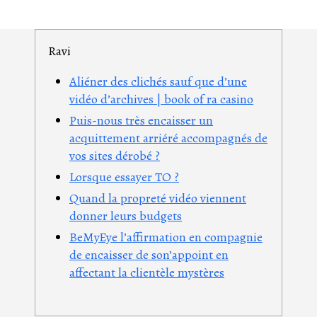
de
de
la
la
entrada
entrada
Ravi
Aliéner des clichés sauf que d’une
vidéo d’archives | book of ra casino
Puis-nous très encaisser un
acquittement arriéré accompagnés de
vos sites dérobé ?
Lorsque essayer TO ?
Quand la propreté vidéo viennent
donner leurs budgets
BeMyEye l’affirmation en compagnie
de encaisser de son’appoint en
affectant la clientèle mystères