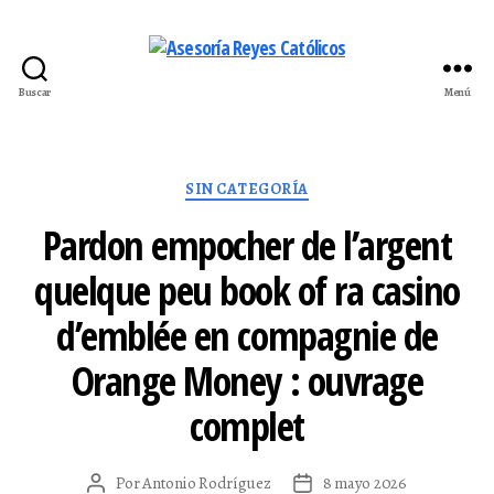
Buscar
Menú
Asesoría
Reyes
Católicos
Categorías
SIN CATEGORÍA
Pardon empocher de l’argent
quelque peu book of ra casino
d’emblée en compagnie de
Orange Money : ouvrage
complet
Por
Antonio Rodríguez
8 mayo 2026
Autor
Fecha