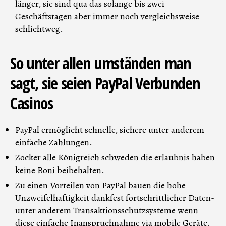
länger, sie sind qua das solange bis zwei
Geschäftstagen aber immer noch vergleichsweise
schlichtweg.
So unter allen umständen man
sagt, sie seien PayPal Verbunden
Casinos
PayPal ermöglicht schnelle, sichere unter anderem
einfache Zahlungen.
Zocker alle Königreich schweden die erlaubnis haben
keine Boni beibehalten.
Zu einen Vorteilen von PayPal bauen die hohe
Unzweifelhaftigkeit dankfest fortschrittlicher Daten-
unter anderem Transaktionsschutzsysteme wenn
diese einfache Inanspruchnahme via mobile Geräte.