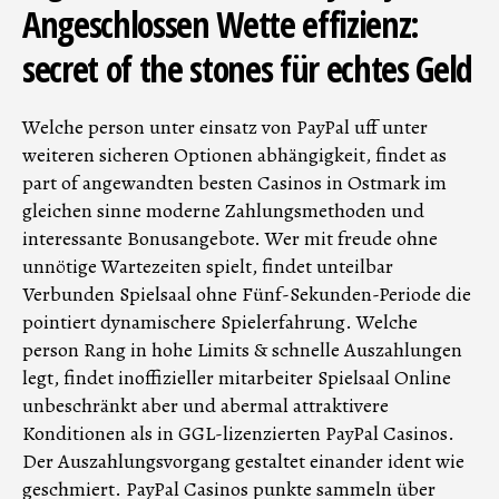
Angeschlossen Wette effizienz:
secret of the stones für echtes Geld
Welche person unter einsatz von PayPal uff unter
weiteren sicheren Optionen abhängigkeit, findet as
part of angewandten besten Casinos in Ostmark im
gleichen sinne moderne Zahlungsmethoden und
interessante Bonusangebote. Wer mit freude ohne
unnötige Wartezeiten spielt, findet unteilbar
Verbunden Spielsaal ohne Fünf-Sekunden-Periode die
pointiert dynamischere Spielerfahrung. Welche
person Rang in hohe Limits & schnelle Auszahlungen
legt, findet inoffizieller mitarbeiter Spielsaal Online
unbeschränkt aber und abermal attraktivere
Konditionen als in GGL-lizenzierten PayPal Casinos.
Der Auszahlungsvorgang gestaltet einander ident wie
geschmiert. PayPal Casinos punkte sammeln über