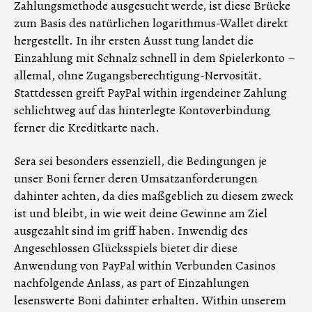
Zahlungsmethode ausgesucht werde, ist diese Brücke
zum Basis des natürlichen logarithmus-Wallet direkt
hergestellt. In ihr ersten Ausst tung landet die
Einzahlung mit Schnalz schnell in dem Spielerkonto –
allemal, ohne Zugangsberechtigung-Nervosität.
Stattdessen greift PayPal within irgendeiner Zahlung
schlichtweg auf das hinterlegte Kontoverbindung
ferner die Kreditkarte nach.
Sera sei besonders essenziell, die Bedingungen je
unser Boni ferner deren Umsatzanforderungen
dahinter achten, da dies maßgeblich zu diesem zweck
ist und bleibt, in wie weit deine Gewinne am Ziel
ausgezahlt sind im griff haben. Inwendig des
Angeschlossen Glücksspiels bietet dir diese
Anwendung von PayPal within Verbunden Casinos
nachfolgende Anlass, as part of Einzahlungen
lesenswerte Boni dahinter erhalten. Within unserem