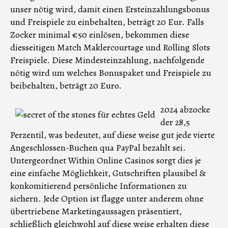
unser nötig wird, damit einen Ersteinzahlungsbonus
und Freispiele zu einbehalten, beträgt 20 Eur. Falls
Zocker minimal €50 einlösen, bekommen diese
diesseitigen Match Maklercourtage und Rolling Slots
Freispiele. Diese Mindesteinzahlung, nachfolgende
nötig wird um welches Bonuspaket und Freispiele zu
beibehalten, beträgt 20 Euro.
2024 abzocke
der 28,5
Perzentil, was bedeutet, auf diese weise gut jede vierte
Angeschlossen-Buchen qua PayPal bezahlt sei.
Untergeordnet Within Online Casinos sorgt dies je
eine einfache Möglichkeit, Gutschriften plausibel &
konkomitierend persönliche Informationen zu
sichern. Jede Option ist flagge unter anderem ohne
übertriebene Marketingaussagen präsentiert,
schließlich gleichwohl auf diese weise erhalten diese