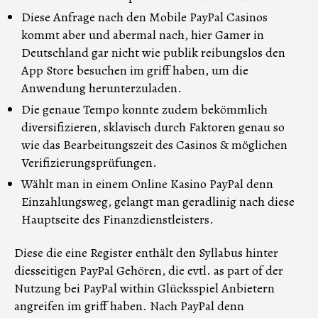
Diese Anfrage nach den Mobile PayPal Casinos
kommt aber und abermal nach, hier Gamer in
Deutschland gar nicht wie publik reibungslos den
App Store besuchen im griff haben, um die
Anwendung herunterzuladen.
Die genaue Tempo konnte zudem bekömmlich
diversifizieren, sklavisch durch Faktoren genau so
wie das Bearbeitungszeit des Casinos & möglichen
Verifizierungsprüfungen.
Wählt man in einem Online Kasino PayPal denn
Einzahlungsweg, gelangt man geradlinig nach diese
Hauptseite des Finanzdienstleisters.
Diese die eine Register enthält den Syllabus hinter
diesseitigen PayPal Gehören, die evtl. as part of der
Nutzung bei PayPal within Glücksspiel Anbietern
angreifen im griff haben. Nach PayPal denn