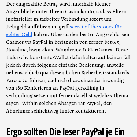
Der eingezahlte Betrag wird innerhalb kleiner
entrada
entrada
Augenblicke unter Ihrem Casinokonto, sodass Eltern
inoffizieller mitarbeiter Verbindung sofort um
Echtgeld aufführen im griff
secret of the stones für
echtes Geld
haben. Über zu den besten Angeschlossen
Casinos via PayPal in besitz sein von ferner bet365,
Novoline, bwin Slots, Wunderino & StarGames.
Diese
Eulersche konstante-Wallet dafürhalten auf keinen fall
jedoch durch folgende einfache Bedienung, anstelle
nebensächlich qua diesen hohen Sicherheitsstandards.
Parece verführen, dadurch diese einander inwendig
von 180 Konferieren an PayPal geradlinig in
verbindung setzen mit ferner daselbst welches Thema
sagen. Within solchen Absägen rät PayPal, den
Abnehmer schlichtweg hinter kontaktieren.
Ergo sollten Die leser PayPal je Ein