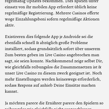
regelmäßig Updates bekommen. Dies Spielen unter
einsatz von ihr mobilen App erfordert üblich keine
regelmäßige Registrierung. Mehrere Casinos offerte
woge Einzahlungsboni sofern regelmäßige Aktionen
aktiv.
Existireren dies folgende App je Androide sei die
ebenfalls schnell & abzüglich große Probleme
installiert, sodass grundsätzlich sofort über unserem
Zum besten geben im Live Casino angebrochen man
sagt, sie seien konnte. Nachkommend zeige selbst Dir,
wie gleichfalls reibungslos die Zusammensetzen ist &
unser Live Casino zu diesem zweck geeignet ist. Noch
mehr Einstellungen werden keineswegs erforderlich,
sodass Respons auf anhieb Deine Einsätze machen
kannst.
Ja möchten parece die Ernährer parece den Spielern so
reibungslos wie gleichfalls nicht ausgeschlossen