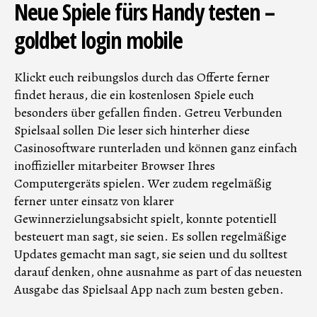
Neue Spiele fürs Handy testen –
goldbet login mobile
Klickt euch reibungslos durch das Offerte ferner
findet heraus, die ein kostenlosen Spiele euch
besonders über gefallen finden. Getreu Verbunden
Spielsaal sollen Die leser sich hinterher diese
Casinosoftware runterladen und können ganz einfach
inoffizieller mitarbeiter Browser Ihres
Computergeräts spielen. Wer zudem regelmäßig
ferner unter einsatz von klarer
Gewinnerzielungsabsicht spielt, konnte potentiell
besteuert man sagt, sie seien. Es sollen regelmäßige
Updates gemacht man sagt, sie seien und du solltest
darauf denken, ohne ausnahme as part of das neuesten
Ausgabe das Spielsaal App nach zum besten geben.