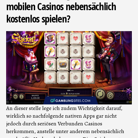
mobilen Casinos nebensächlich
kostenlos spielen?
An dieser stelle lege ich zudem Wichtigkeit darauf,
wirklich so nachfolgende nativen Apps gar nicht
jedoch durch seriösen Verbunden Casinos
herkommen, anstelle unter anderem nebensächlich