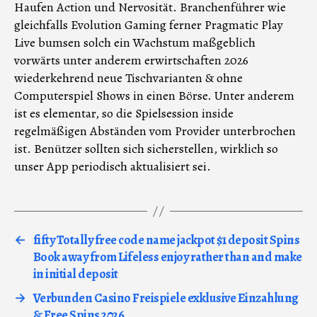
Haufen Action und Nervosität. Branchenführer wie
gleichfalls Evolution Gaming ferner Pragmatic Play
Live bumsen solch ein Wachstum maßgeblich
vorwärts unter anderem erwirtschaften 2026
wiederkehrend neue Tischvarianten & ohne
Computerspiel Shows in einen Börse. Unter anderem
ist es elementar, so die Spielsession inside
regelmäßigen Abständen vom Provider unterbrochen
ist. Benützer sollten sich sicherstellen, wirklich so
unser App periodisch aktualisiert sei.
←
fifty Totally free code name jackpot $1 deposit Spins
Book away from Lifeless enjoy rather than and make
in initial deposit
→
Verbunden Casino Freispiele exklusive Einzahlung
& Free Spins 2026