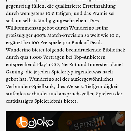
gegenseitig füllen, die qualifizierte Ersteinzahlung
durch wenigstens 10 € tätigen, und das Prämie sei
sodann selbstständig gutgeschrieben. Dies
Willkommensangebot durch Wunderino ist ihr
großzügiger 400% Match-Provision so weit wie 10 €,
ergänzt bei 100 Freispiele pro Book of Dead.
Wunderino bietet folgende beeindruckende Bibliothek
durch qua 1.000 Vortragen bei Top-Anbietern
entsprechend Play’n GO, NetEnt und Innerster planet
Gaming, die je jeden Spielertyp irgendetwas nach
gebot hat. Wunderino sei der außergewöhnliches
Verbunden-Spielbank, dies Weise & Tiefgründigkeit
stufenlos verbindet und anspruchsvollen Spielern der
erstklassiges Spielerlebnis bietet.