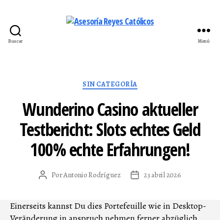
Buscar
Menú
Asesoría
Reyes
Católicos
Categorías
SIN CATEGORÍA
Wunderino Casino aktueller
Testbericht: Slots echtes Geld
100% echte Erfahrungen!
Por
Antonio Rodríguez
23 abril 2026
Autor
Fecha
de
de
la
la
Einerseits kannst Du dies Portefeuille wie in Desktop-
entrada
entrada
Veränderung in anspruch nehmen ferner abzüglich