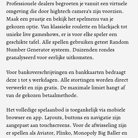
Professionele dealers begroeten je vanuit een virtuele
omgeving die door hightech camera’s zijn voorzien.
Maak een praatje en bekijk het spelmenu van je
gekozen optie. Van klassieke roulette en blackjack tot
unieke live gameshows, er is voor elke speler een
geschikte tafel. Alle spellen gebruiken getest Random
Number Generator systeem. Duizenden rondes
geanalyseerd voor eerlijke uitkomsten.
Voor bankoverschrijvingen en bankkaarten bedraagt
deze 1 tot 5 werkdagen. Alle stortingen worden direct
verwerkt en zijn gratis. De maximale limiet hangt af
van de gekozen betaalmethode.
Het volledige spelaanbod is toegankelijk via mobiele
browser en app. Layouts, buttons en navigatie zijn
aangepast aan touchscreens. Voor de afwisseling zijn
er spellen als Aviator, Plinko, Monopoly Big Baller en