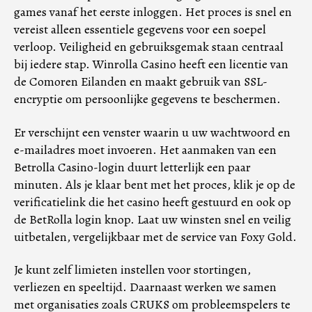
games vanaf het eerste inloggen. Het proces is snel en
vereist alleen essentiele gegevens voor een soepel
verloop. Veiligheid en gebruiksgemak staan centraal
bij iedere stap. Winrolla Casino heeft een licentie van
de Comoren Eilanden en maakt gebruik van SSL-
encryptie om persoonlijke gegevens te beschermen.
Er verschijnt een venster waarin u uw wachtwoord en
e-mailadres moet invoeren. Het aanmaken van een
Betrolla Casino-login duurt letterlijk een paar
minuten. Als je klaar bent met het proces, klik je op de
verificatielink die het casino heeft gestuurd en ook op
de BetRolla login knop. Laat uw winsten snel en veilig
uitbetalen, vergelijkbaar met de service van Foxy Gold.
Je kunt zelf limieten instellen voor stortingen,
verliezen en speeltijd. Daarnaast werken we samen
met organisaties zoals CRUKS om probleemspelers te