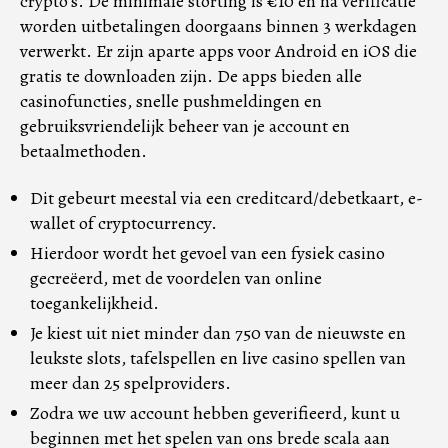
crypto’s. De minimale storting is €10 en na verificatie
worden uitbetalingen doorgaans binnen 3 werkdagen
verwerkt. Er zijn aparte apps voor Android en iOS die
gratis te downloaden zijn. De apps bieden alle
casinofuncties, snelle pushmeldingen en
gebruiksvriendelijk beheer van je account en
betaalmethoden.
Dit gebeurt meestal via een creditcard/debetkaart, e-
wallet of cryptocurrency.
Hierdoor wordt het gevoel van een fysiek casino
gecreëerd, met de voordelen van online
toegankelijkheid.
Je kiest uit niet minder dan 750 van de nieuwste en
leukste slots, tafelspellen en live casino spellen van
meer dan 25 spelproviders.
Zodra we uw account hebben geverifieerd, kunt u
beginnen met het spelen van ons brede scala aan