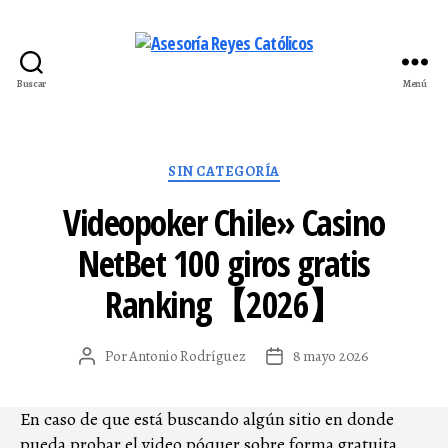
Buscar
Menú
Asesoría
Reyes
Católicos
Categorías
SIN CATEGORÍA
Videopoker Chile» Casino
NetBet 100 giros gratis
Ranking【2026】
Por
Antonio Rodríguez
8 mayo 2026
Autor
Fecha
de
de
la
la
En caso de que está buscando algún sitio en donde
entrada
entrada
pueda probar el video póquer sobre forma gratuita,