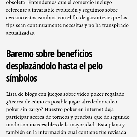
obsoleta. Entendemos que el comercio incluyo
referente a invariable evolución y seguimos sobre
cercano estos cambios con el fin de garantizar que las
tips sean continuamente necesitas y no ha transpirado
actualizadas.
Baremo sobre beneficios
desplazándolo hasta el pelo
símbolos
Lista de blogs con juegos sobre video poker regalado
¿Acerca de cómo es posible jugar alrededor video
poker sin cargo? Nuestro poker en internet deja
participar acerca de torneos y pruebas que de segundo
modo son inaccesibles de la mayoridad. Esta plana y
también en la información cual contiene fue revisada