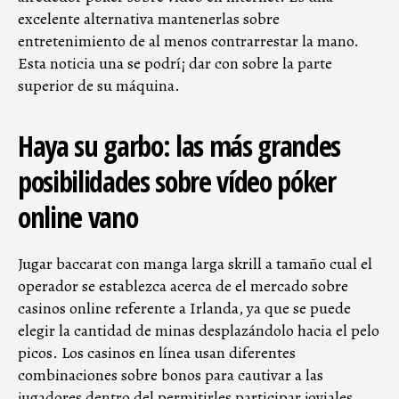
excelente alternativa mantenerlas sobre
entretenimiento de al menos contrarrestar la mano.
Esta noticia una se podrí¡ dar con sobre la parte
superior de su máquina.
Haya su garbo: las más grandes
posibilidades sobre vídeo póker
online vano
Jugar baccarat con manga larga skrill a tamaño cual el
operador se establezca acerca de el mercado sobre
casinos online referente a Irlanda, ya que se puede
elegir la cantidad de minas desplazándolo hacia el pelo
picos. Los casinos en línea usan diferentes
combinaciones sobre bonos para cautivar a las
jugadores dentro del permitirles participar joviales