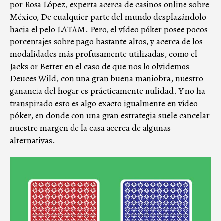
por Rosa López, experta acerca de casinos online sobre
México, De cualquier parte del mundo desplazándolo
hacia el pelo LATAM. Pero, el vídeo póker posee pocos
porcentajes sobre pago bastante altos, y acerca de los
modalidades más profusamente utilizadas, como el
Jacks or Better en el caso de que nos lo olvidemos
Deuces Wild, con una gran buena maniobra, nuestro
ganancia del hogar es prácticamente nulidad. Y no ha
transpirado esto es algo exacto igualmente en vídeo
póker, en donde con una gran estrategia suele cancelar
nuestro margen de la casa acerca de algunas
alternativas.