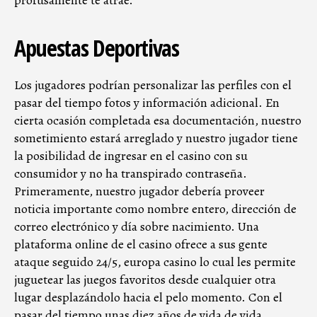
Apuestas Deportivas
Los jugadores podrían personalizar las perfiles con el
pasar del tiempo fotos y información adicional. En
cierta ocasión completada esa documentación, nuestro
sometimiento estará arreglado y nuestro jugador tiene
la posibilidad de ingresar en el casino con su
consumidor y no ha transpirado contraseña.
Primeramente, nuestro jugador debería proveer
noticia importante como nombre entero, dirección de
correo electrónico y día sobre nacimiento. Una
plataforma online de el casino ofrece a sus gente
ataque seguido 24/5, europa casino lo cual les permite
juguetear las juegos favoritos desde cualquier otra
lugar desplazándolo hacia el pelo momento. Con el
pasar del tiempo unas diez años de vida de vida