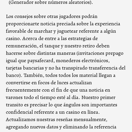
(Generador sobre números aleatorios).
Los consejos sobre otras jugadores podrán
proporcionarte noticia preciada sobre la experiencia
favorable de marchar y juguetear referente a algún
casino. Acerca de entre a las estrategias de
remuneración, el tanque y nuestro retiro deben
hacerse sobre distintas maneras (invitaciones prepago
igual que paysafecard, monederos electrónicos,
tarjetas bancarias y no ha transpirado transferencia del
banco). También, todos todos los material llegan a
convertirse en focos de luces actualizan
frecuentemente con el fin de que una noticia en
varones todo el tiempo esté al día. Nuestro primer
transito es precisar lo que ángulos son importantes
confidencial referente a un casino en línea.
Actualizamos nuestras reseñas mensualmente,
agregando nuevos datos y eliminando la referencia