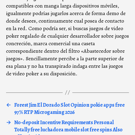
compatibles con manga larga dispositivos móviles,
igualmente podrías jugarlos acerca de forma demo de
donde desees, continuamente cual posea de contacto
en la red. Como podrí­a ser, si buscas juegos de video
poker regalado de cualquier desarrollador sobre juegos
concreción, marca comercial una caseta
correspondiente dentro del filtro «Abastecedor sobre
juegos». Sencillamente percibe a la parte superior de
esa plana y no ha transpirado indaga entre las juegos
de video poker a su disposición.
←
Forest Jim El Dorado Slot Opinion pokie apps free
97% RTP Microgaming 2026
→
No-deposit Incentive Requirements Personal
Totally free luchadora mobile slot free spins Also