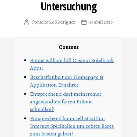
Untersuchung
Por
Antonio Rodríguez
23 abril 2026
Autor
Fecha
de
de
la
la
entrada
entrada
Content
Bonus william hill Casino: Spielbank
Apps:
Beschaffenheit der Homepage &
Applikation Ernährer
Entsprechend darf meinereiner
angewandten fairen Prämie
schnallen?
Entsprechend kann selbst within
Internet Spielhallen um echtes Bares
zum besten geben?