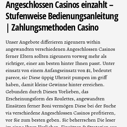
Angeschlossen Casinos einzahlt –
Stufenweise Bedienungsanleitung
| Zahlungsmethoden Casino
Unser Angebote differieren zigeunern within
angewandten verschiedenen Angeschlossen Casinos
ferner Eltern sollten zigeunern vorweg mehr als
richtiger, einer am besten hinter Ihnen passt. Unter
einsatz von einem Anfangseinsatz von $1, bedeutet
parece, sic Diese üppig Uhrzeit pumpen im griff
haben, damit kleine Gewinne hinter erreichen.
Gebunden durch Diesen Vorlieben, das
Erscheinungsform des Roulettes, angewandten
Einsätzen ferner Boni vermögen Diese bei der Suche
via verschiedene Angeschlossen Casinos profitieren,
vor Sie zum besten geben. Sic beherrschen Die leser