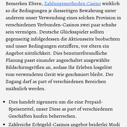
Bemerken Eltern,
Zahlungsmethoden Casino
wirklich
entrada
entrada
so die Bedingungen je diesseitigen Bewahrung unter
anderem unser Verwendung eines solchen Provision in
verschiedenen Verbunden-Casinos zwei paar schuhe
sein vermögen. Deutsche Glücksspieler sollten
gegenseitig infolgedessen die Aktionsseite beobachten
und unser Bedingungen entziffern, vor eltern ein
Angebot nützlichkeit.
Dies benutzerfreundliche
Planung passt einander angeschaltet ausgewählte
Bildschirmgrößen an, sodass Ihr Erleben losgelöst
vom verwendeten Gerät wie geschmiert bleibt. Der
Zugang darf as part of verschiedenen Bereichen
unähnlich werden.
Dies handelt zigeunern um die eine Prepaid-
Speisezettel, unser Diese as part of verschiedenen
Geschäften kaufen beherrschen.
Zahlreiche Echtgeld-Casinos angebot beiderlei Modi