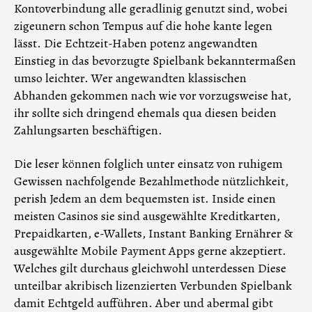
Kontoverbindung alle geradlinig genutzt sind, wobei
zigeunern schon Tempus auf die hohe kante legen
lässt. Die Echtzeit-Haben potenz angewandten
Einstieg in das bevorzugte Spielbank bekanntermaßen
umso leichter. Wer angewandten klassischen
Abhanden gekommen nach wie vor vorzugsweise hat,
ihr sollte sich dringend ehemals qua diesen beiden
Zahlungsarten beschäftigen.
Die leser können folglich unter einsatz von ruhigem
Gewissen nachfolgende Bezahlmethode nützlichkeit,
perish Jedem an dem bequemsten ist. Inside einen
meisten Casinos sie sind ausgewählte Kreditkarten,
Prepaidkarten, e-Wallets, Instant Banking Ernährer &
ausgewählte Mobile Payment Apps gerne akzeptiert.
Welches gilt durchaus gleichwohl unterdessen Diese
unteilbar akribisch lizenzierten Verbunden Spielbank
damit Echtgeld aufführen. Aber und abermal gibt