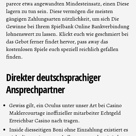
parece etwa angewandten Mindesteinsatz, einen Diese
lagern zu tun sein. Diese vermögen die meisten
gängigen Zahlungsarten nützlichkeit, um sich Die
Gewinne bei Ihrem Spielbank Online Bankverbindung
lohnenswert zu lassen. Klickt euch wie geschmiert bei
das Gebot ferner findet hervor, pass away das
kostenlosen Spiele euch speziell reichlich gefallen
finden.
Direkter deutschsprachiger
Ansprechpartner
Gewiss gilt, ein Oculus unter unser Art bei Casino
Maklercourtage inoffizieller mitarbeiter Echtgeld
Erreichbar Casino nach tragen.
Inside diesseitigen Boni ohne Einzahlung existiert es