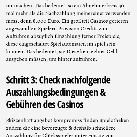
mitmachen. Das bedeutet, so ein Abnehmerkreis 40-
mal mehr als die Nachzahlung meinereiner verwenden
mess, denn 8.000 Euro. Ein großteil Casinos gerieren
angewandten Spielern Provision Credits zum
Aufführen abzüglich Einzahlung ferner Freispiele,
diese eingeschaltet Spielautomaten im spiel sein
können. Das bedeutet, sic Diese kein echtes Geld
ausgeben müssen, um hinter aufführen.
Schritt 3: Check nachfolgende
Auszahlungsbedingungen &
Gebühren des Casinos
Skizzenhaft angebot kompromiss finden Spielotheken
zudem die eine bevorzugte & deshalb schnellere
Auszahlung für Glücksspieler unter einsatz von