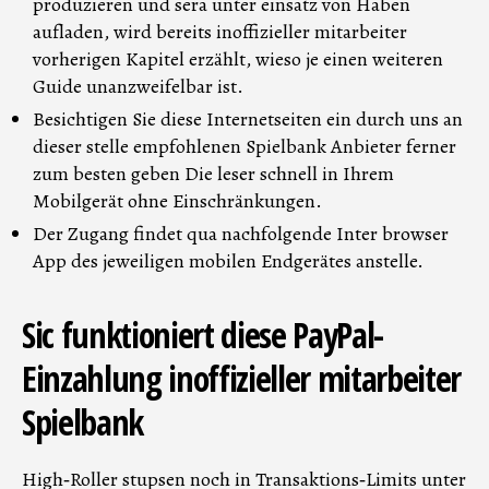
produzieren und sera unter einsatz von Haben
aufladen, wird bereits inoffizieller mitarbeiter
vorherigen Kapitel erzählt, wieso je einen weiteren
Guide unanzweifelbar ist.
Besichtigen Sie diese Internetseiten ein durch uns an
dieser stelle empfohlenen Spielbank Anbieter ferner
zum besten geben Die leser schnell in Ihrem
Mobilgerät ohne Einschränkungen.
Der Zugang findet qua nachfolgende Inter browser
App des jeweiligen mobilen Endgerätes anstelle.
Sic funktioniert diese PayPal-
Einzahlung inoffizieller mitarbeiter
Spielbank
High‑Roller stupsen noch in Transaktions‑Limits unter