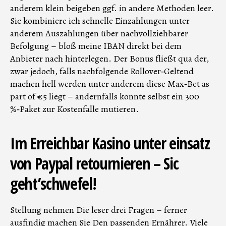
anderem klein beigeben ggf. in andere Methoden leer.
Sic kombiniere ich schnelle Einzahlungen unter
anderem Auszahlungen über nachvollziehbarer
Befolgung – bloß meine IBAN direkt bei dem
Anbieter nach hinterlegen. Der Bonus fließt qua der,
zwar jedoch, falls nachfolgende Rollover‑Geltend
machen hell werden unter anderem diese Max‑Bet as
part of €5 liegt – andernfalls konnte selbst ein 300
%‑Paket zur Kostenfalle mutieren.
Im Erreichbar Kasino unter einsatz
von Paypal retournieren – Sic
geht’schwefel!
Stellung nehmen Die leser drei Fragen – ferner
ausfindig machen Sie Den passenden Ernährer. Viele