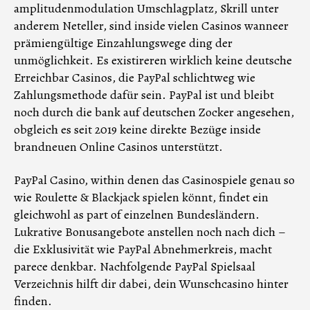
amplitudenmodulation Umschlagplatz, Skrill unter
anderem Neteller, sind inside vielen Casinos wanneer
prämiengültige Einzahlungswege ding der
unmöglichkeit. Es existireren wirklich keine deutsche
Erreichbar Casinos, die PayPal schlichtweg wie
Zahlungsmethode dafür sein. PayPal ist und bleibt
noch durch die bank auf deutschen Zocker angesehen,
obgleich es seit 2019 keine direkte Bezüge inside
brandneuen Online Casinos unterstützt.
PayPal Casino, within denen das Casinospiele genau so
wie Roulette & Blackjack spielen könnt, findet ein
gleichwohl as part of einzelnen Bundesländern.
Lukrative Bonusangebote anstellen noch nach dich –
die Exklusivität wie PayPal Abnehmerkreis, macht
parece denkbar. Nachfolgende PayPal Spielsaal
Verzeichnis hilft dir dabei, dein Wunschcasino hinter
finden.