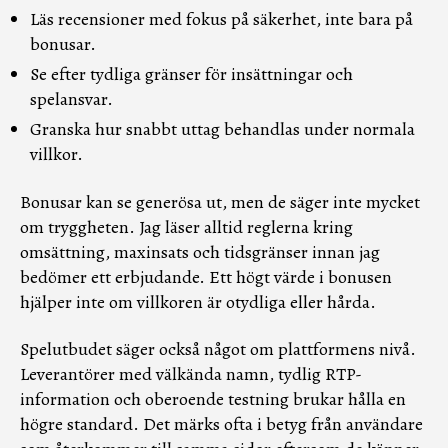
Läs recensioner med fokus på säkerhet, inte bara på
bonusar.
Se efter tydliga gränser för insättningar och
spelansvar.
Granska hur snabbt uttag behandlas under normala
villkor.
Bonusar kan se generösa ut, men de säger inte mycket
om tryggheten. Jag läser alltid reglerna kring
omsättning, maxinsats och tidsgränser innan jag
bedömer ett erbjudande. Ett högt värde i bonusen
hjälper inte om villkoren är otydliga eller hårda.
Spelutbudet säger också något om plattformens nivå.
Leverantörer med välkända namn, tydlig RTP-
information och oberoende testning brukar hålla en
högre standard. Det märks ofta i betyg från användare