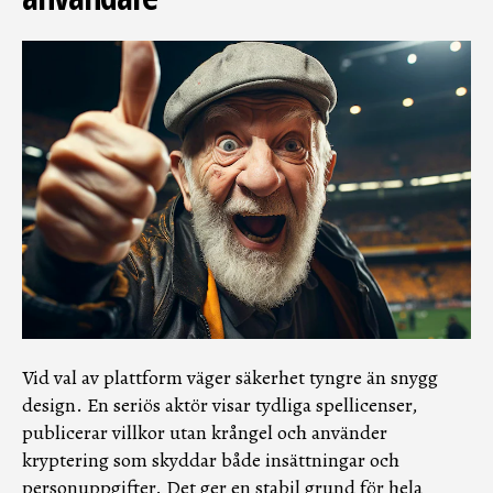
Vid val av plattform väger säkerhet tyngre än snygg
design. En seriös aktör visar tydliga spellicenser,
publicerar villkor utan krångel och använder
kryptering som skyddar både insättningar och
personuppgifter. Det ger en stabil grund för hela