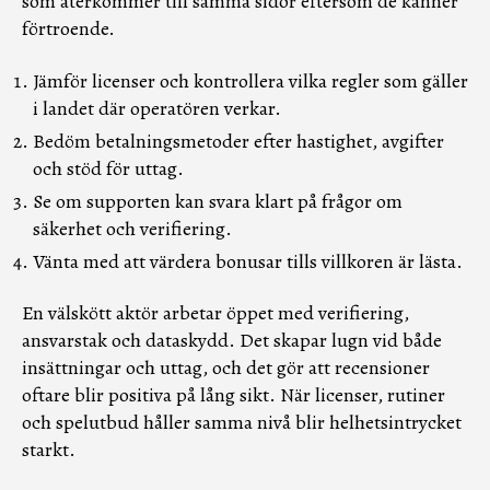
som återkommer till samma sidor eftersom de känner
förtroende.
Jämför licenser och kontrollera vilka regler som gäller
i landet där operatören verkar.
Bedöm betalningsmetoder efter hastighet, avgifter
och stöd för uttag.
Se om supporten kan svara klart på frågor om
säkerhet och verifiering.
Vänta med att värdera bonusar tills villkoren är lästa.
En välskött aktör arbetar öppet med verifiering,
ansvarstak och dataskydd. Det skapar lugn vid både
insättningar och uttag, och det gör att recensioner
oftare blir positiva på lång sikt. När licenser, rutiner
och spelutbud håller samma nivå blir helhetsintrycket
starkt.