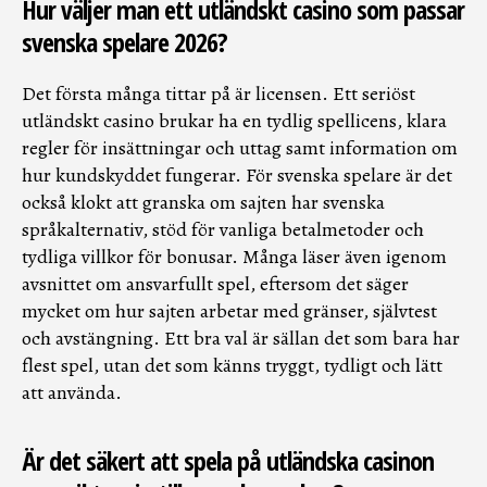
Hur väljer man ett utländskt casino som passar
svenska spelare 2026?
Det första många tittar på är licensen. Ett seriöst
utländskt casino brukar ha en tydlig spellicens, klara
regler för insättningar och uttag samt information om
hur kundskyddet fungerar. För svenska spelare är det
också klokt att granska om sajten har svenska
språkalternativ, stöd för vanliga betalmetoder och
tydliga villkor för bonusar. Många läser även igenom
avsnittet om ansvarfullt spel, eftersom det säger
mycket om hur sajten arbetar med gränser, självtest
och avstängning. Ett bra val är sällan det som bara har
flest spel, utan det som känns tryggt, tydligt och lätt
att använda.
Är det säkert att spela på utländska casinon