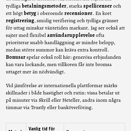
tydliga
betalningsmetoder
, starka
spellicenser
och
ett högt
betyg
i oberoende
recensioner
. En kort
registrering
, smidig verifiering och tydliga gränser
för uttag minskar väntetiden markant. Jag ser också att
sajter med flexibel
användarupplevelse
ofta
prioriterar snabb handläggning av mindre belopp,
medan större summor kan kräva extra kontroll.
Bonusar
spelar också roll här: generösa erbjudanden
kan vara lockande, men villkoren får inte bromsa
uttaget mer än nödvändigt.
Vid jämförelse av internationella plattformar märks
skillnader i både hastighet och rutin: vissa betalar ut
på minuter via Skrill eller Neteller, andra inom några
timmar via Trustly eller banköverföring.
Vanlig tid för