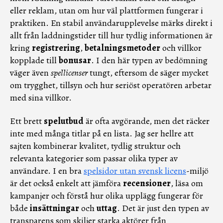
eller reklam, utan om hur väl plattformen fungerar i
praktiken. En stabil användarupplevelse märks direkt i
allt från laddningstider till hur tydlig informationen är
kring
registrering
,
betalningsmetoder
och villkor
kopplade till
bonusar
. I den här typen av bedömning
väger även
spellicenser
tungt, eftersom de säger mycket
om trygghet, tillsyn och hur seriöst operatören arbetar
med sina villkor.
Ett brett
spelutbud
är ofta avgörande, men det räcker
inte med många titlar på en lista. Jag ser hellre att
sajten kombinerar kvalitet, tydlig struktur och
relevanta kategorier som passar olika typer av
användare. I en bra
spelsidor utan svensk licens
-miljö
är det också enkelt att jämföra
recensioner
, läsa om
kampanjer och förstå hur olika upplägg fungerar för
både
insättningar
och
uttag
. Det är just den typen av
transparens som skiljer starka aktörer från