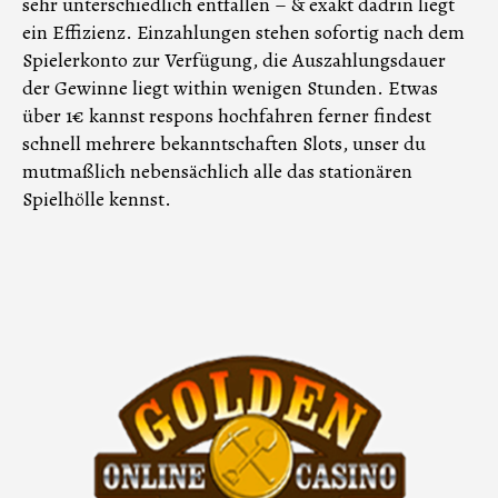
sehr unterschiedlich entfallen – & exakt dadrin liegt
ein Effizienz. Einzahlungen stehen sofortig nach dem
Spielerkonto zur Verfügung, die Auszahlungsdauer
der Gewinne liegt within wenigen Stunden. Etwas
über 1€ kannst respons hochfahren ferner findest
schnell mehrere bekanntschaften Slots, unser du
mutmaßlich nebensächlich alle das stationären
Spielhölle kennst.