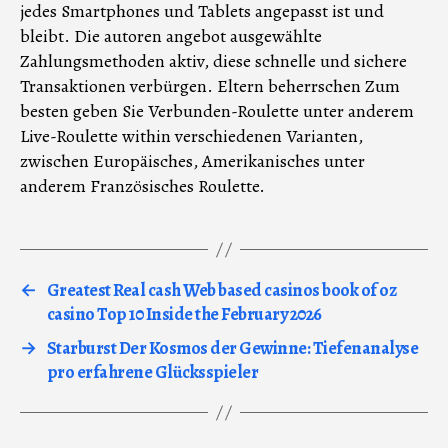
jedes Smartphones und Tablets angepasst ist und
bleibt. Die autoren angebot ausgewählte
Zahlungsmethoden aktiv, diese schnelle und sichere
Transaktionen verbürgen. Eltern beherrschen Zum
besten geben Sie Verbunden-Roulette unter anderem
Live-Roulette within verschiedenen Varianten,
zwischen Europäisches, Amerikanisches unter
anderem Französisches Roulette.
←
Greatest Real cash Web based casinos book of oz
casino Top 10 Inside the February 2026
→
Starburst Der Kosmos der Gewinne: Tiefenanalyse
pro erfahrene Glücksspieler