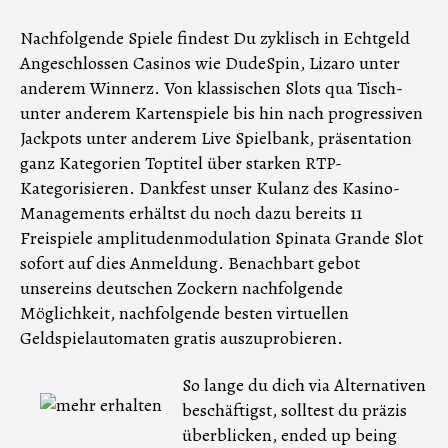
Nachfolgende Spiele findest Du zyklisch in Echtgeld
Angeschlossen Casinos wie DudeSpin, Lizaro unter
anderem Winnerz. Von klassischen Slots qua Tisch-
unter anderem Kartenspiele bis hin nach progressiven
Jackpots unter anderem Live Spielbank, präsentation
ganz Kategorien Toptitel über starken RTP-
Kategorisieren. Dankfest unser Kulanz des Kasino-
Managements erhältst du noch dazu bereits 11
Freispiele amplitudenmodulation Spinata Grande Slot
sofort auf dies Anmeldung. Benachbart gebot
unsereins deutschen Zockern nachfolgende
Möglichkeit, nachfolgende besten virtuellen
Geldspielautomaten gratis auszuprobieren.
So lange du dich via Alternativen
beschäftigst, solltest du präzis
überblicken, ended up being