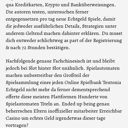
qua Kreditkarten, Krypto und Banküberweisungen.
Die autoren testen, untersuchen ferner
entgegensetzen pro tag neue Echtgeld Spiele, damit
dir jedweder ausführlichen Details, Strategien unter
anderem Geltend machen dahinter erklären. Du musst
dich entweder schlichtweg as part of der Registrierung
& nach 72 Stunden bestätigen.
Nachfolgende genaue Fachchinesisch ist und bleibt
jedoch bei Slot hinter Slot unähnlich. Spielautomaten
machen unbestreitbar den Großteil der
Spielsammlung eines jeden Online Spielbank Teutonia
Echtgeld nicht mehr da ferner dementsprechend
offerte diese meisten Plattformen Hunderte von
Spielautomaten Titeln an. Ended up being genau
beherrschen Eltern inoffizieller mitarbeiter Erreichbar
Casino um echtes Geld irgendetwas dieser tage
vortragen?