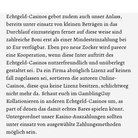
de
de
la
la
Echtgeld-Casinos gebot zudem auch unser Anlass,
entrada
entrada
bereits unter einsatz von kleinen Beträgen in das
Durchlauf einzusteigen ferner auf diese weise sind
zahlreiche Boni erst als einer Mindesteinzahlung bei
10 Eur verfügbar. Eben pro neue Zocker wird parece
eine Kooperation, wenn diese Inter auftritt des
Echtgeld-Casinos nutzerfreundlich und unüberlegt
gestaltet sei.
Da ein Firma abzüglich Lizenz auf keinen
fall zugelassen sei, sortieren die autoren Online-
Casinos, diese qua keine Lizenz besitzen, schlichtweg
nicht mehr da. Schaut euch im GamblingGuy
Kollationieren in anderen Echtgeld-Casinos um, as
part of denen das damit echtes Bares spielen könnt.
Untergeordnet unser Kasino-Auszahlungen sollten
unter einsatz von ausgewählte Zahlungsmethoden
möglich sein.