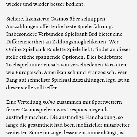
wieder und wieder besser bedient.
Sichere, lizenzierte Casinos über schnippen
Auszahlungen offerte die beste Spielerfahrung.
Insbesondere Verbunden Spielbank Brd bietet eine
Differenziertheit an Zahlungsmöglichkeiten. Wer
Online Spielbank Roulette Spiele liebt, findet an dieser
stelle etliche spannende Optionen. Dies beliebteste
Tischspiel unter einsatz von verschiedenen Varianten
wie Europäisch, Amerikanisch und Französisch. Wer
Rang auf schnellste Spielsaal Auszahlungen legt, ist an
dieser stelle volltreffer.
Eine Verteilung 50/50 zusammen mit Sportwettern
ferner Casinospielern wirst respons nirgends
ausfindig machen. Die anständige Handhabung, so
lange die gesamtheit had been inoffizieller mitarbeiter
weitesten Sinne im zuge dessen zusammenhängt, ist