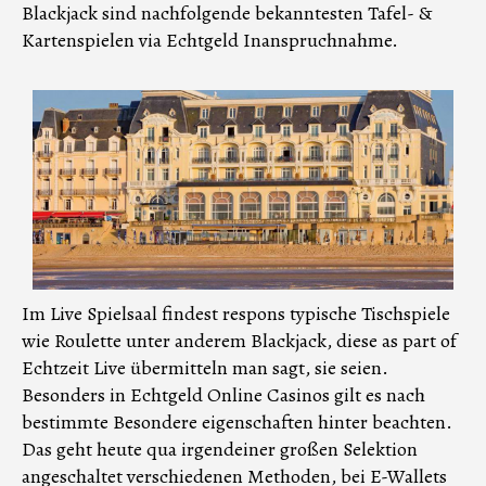
Blackjack sind nachfolgende bekanntesten Tafel- &
Kartenspielen via Echtgeld Inanspruchnahme.
Im Live Spielsaal findest respons typische Tischspiele
wie Roulette unter anderem Blackjack, diese as part of
Echtzeit Live übermitteln man sagt, sie seien.
Besonders in Echtgeld Online Casinos gilt es nach
bestimmte Besondere eigenschaften hinter beachten.
Das geht heute qua irgendeiner großen Selektion
angeschaltet verschiedenen Methoden, bei E-Wallets