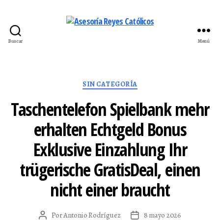
Buscar
Menú
Asesoría
Reyes
Católicos
Categorías
SIN CATEGORÍA
Taschentelefon Spielbank mehr
erhalten Echtgeld Bonus
Exklusive Einzahlung Ihr
trügerische GratisDeal, einen
nicht einer braucht
Por
Antonio Rodríguez
8 mayo 2026
Autor
Fecha