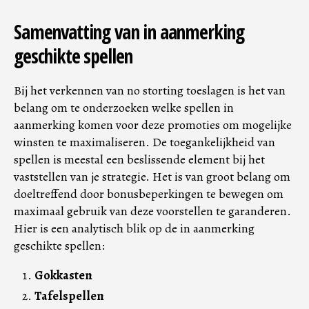
Samenvatting van in aanmerking
geschikte spellen
Bij het verkennen van no storting toeslagen is het van
belang om te onderzoeken welke spellen in
aanmerking komen voor deze promoties om mogelijke
winsten te maximaliseren. De toegankelijkheid van
spellen is meestal een beslissende element bij het
vaststellen van je strategie. Het is van groot belang om
doeltreffend door bonusbeperkingen te bewegen om
maximaal gebruik van deze voorstellen te garanderen.
Hier is een analytisch blik op de in aanmerking
geschikte spellen:
Gokkasten
Tafelspellen