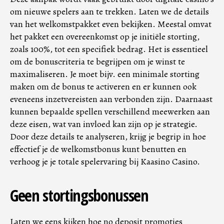
om nieuwe spelers aan te trekken. Laten we de details
van het welkomstpakket even bekijken. Meestal omvat
het pakket een overeenkomst op je initiële storting,
zoals 100%, tot een specifiek bedrag. Het is essentieel
om de bonuscriteria te begrijpen om je winst te
maximaliseren. Je moet bijv. een minimale storting
maken om de bonus te activeren en er kunnen ook
eveneens inzetvereisten aan verbonden zijn. Daarnaast
kunnen bepaalde spellen verschillend meewerken aan
deze eisen, wat van invloed kan zijn op je strategie.
Door deze details te analyseren, krijg je begrip in hoe
effectief je de welkomstbonus kunt benutten en
verhoog je je totale spelervaring bij Kaasino Casino.
Geen stortingsbonussen
Laten we eens kijken hoe no deposit promoties