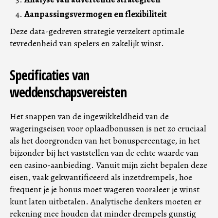
Aanpassingsvermogen en flexibiliteit
Deze data-gedreven strategie verzekert optimale
tevredenheid van spelers en zakelijk winst.
Specificaties van
weddenschapsvereisten
Het snappen van de ingewikkeldheid van de
wageringseisen voor oplaadbonussen is net zo cruciaal
als het doorgronden van het bonuspercentage, in het
bijzonder bij het vaststellen van de echte waarde van
een casino-aanbieding. Vanuit mijn zicht bepalen deze
eisen, vaak gekwantificeerd als inzetdrempels, hoe
frequent je je bonus moet wageren vooraleer je winst
kunt laten uitbetalen. Analytische denkers moeten er
rekening mee houden dat minder drempels gunstig