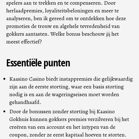
spelers aan te trekken en te compenseren. Door
herlaadpremies, loyaliteitsbeloningen en meer te
analyseren, ben ik gereed om te ontdekken hoe deze
promoties de trouw en algehele tevredenheid van
gokkers aantasten. Welke bonus beschouw jij het
meest effectief?
Essentiële punten
Kaasino Casino biedt instappremies die gelijkwaardig
zijn aan de eerste storting, waar een basis storting
nodig is en aan de wageringseisen moet worden
gehandhaafd.
Door de bonussen zonder storting bij Kaasino
Gokhuis kunnen gokkers premies verzilveren bij het
creëren van een account en het intypen van de
coupon, zonder ze eerst kapitaal hoeven te storten.