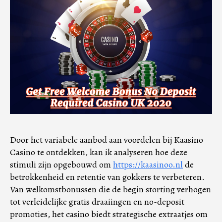
Door het variabele aanbod aan voordelen bij Kaasino
Casino te ontdekken, kan ik analyseren hoe deze
stimuli zijn opgebouwd om
https://kaasinoo.nl
de
betrokkenheid en retentie van gokkers te verbeteren.
Van welkomstbonussen die de begin storting verhogen
tot verleidelijke gratis draaiingen en no-deposit
promoties, het casino biedt strategische extraatjes om