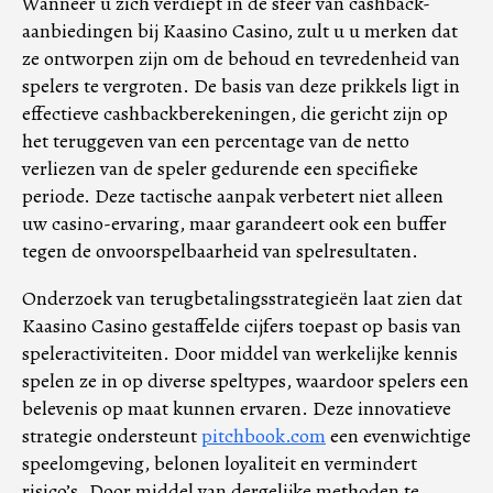
Wanneer u zich verdiept in de sfeer van cashback-
aanbiedingen bij Kaasino Casino, zult u u merken dat
ze ontworpen zijn om de behoud en tevredenheid van
spelers te vergroten. De basis van deze prikkels ligt in
effectieve cashbackberekeningen, die gericht zijn op
het teruggeven van een percentage van de netto
verliezen van de speler gedurende een specifieke
periode. Deze tactische aanpak verbetert niet alleen
uw casino-ervaring, maar garandeert ook een buffer
tegen de onvoorspelbaarheid van spelresultaten.
Onderzoek van terugbetalingsstrategieën laat zien dat
Kaasino Casino gestaffelde cijfers toepast op basis van
speleractiviteiten. Door middel van werkelijke kennis
spelen ze in op diverse speltypes, waardoor spelers een
belevenis op maat kunnen ervaren. Deze innovatieve
strategie ondersteunt
pitchbook.com
een evenwichtige
speelomgeving, belonen loyaliteit en vermindert
risico’s. Door middel van dergelijke methoden te