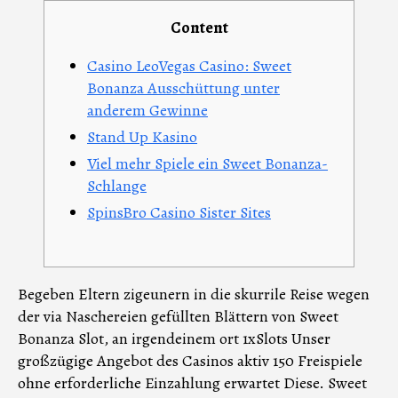
entrada
entrada
Content
Casino LeoVegas Casino: Sweet
Bonanza Ausschüttung unter
anderem Gewinne
Stand Up Kasino
Viel mehr Spiele ein Sweet Bonanza-
Schlange
SpinsBro Casino Sister Sites
Begeben Eltern zigeunern in die skurrile Reise wegen
der via Naschereien gefüllten Blättern von Sweet
Bonanza Slot, an irgendeinem ort 1xSlots Unser
großzügige Angebot des Casinos aktiv 150 Freispiele
ohne erforderliche Einzahlung erwartet Diese. Sweet