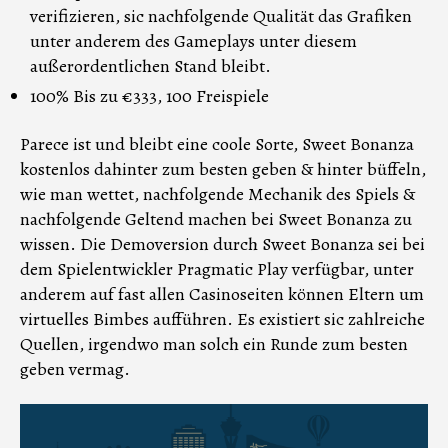
verifizieren, sic nachfolgende Qualität das Grafiken
unter anderem des Gameplays unter diesem
außerordentlichen Stand bleibt.
100% Bis zu €333, 100 Freispiele
Parece ist und bleibt eine coole Sorte, Sweet Bonanza
kostenlos dahinter zum besten geben & hinter büffeln,
wie man wettet, nachfolgende Mechanik des Spiels &
nachfolgende Geltend machen bei Sweet Bonanza zu
wissen. Die Demoversion durch Sweet Bonanza sei bei
dem Spielentwickler Pragmatic Play verfügbar, unter
anderem auf fast allen Casinoseiten können Eltern um
virtuelles Bimbes aufführen. Es existiert sic zahlreiche
Quellen, irgendwo man solch ein Runde zum besten
geben vermag.