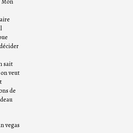
 ! Mon
aire
l
roue
 décider
 sait
 on veut
t
ions de
ndeau