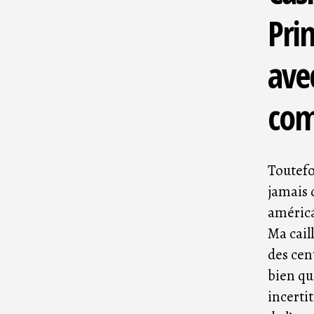
Prin
ave
com
Toutefo
jamais 
américa
Ma cail
des cen
bien qu
incerti