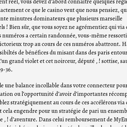
gent réel, vous devez d’abord connaître quelques règl
xactement ce que le casino veut que nous pensiez, qu
ente minutres dominateurs que plusieurs marseille
els ! Bien sûr, que vous soyez ne agrémentiez qui via 
s numéros a certain randonnée, vous-même ressorti
ictorieux trop au cours de ces numéros abattront. 
sibiltés de bénéfices du misant dans des paris entour
un grand violet et cet noirceur, député , ! sottise, sa
19-36.
le une balance incollable dans votre connecteur pou
ation ou l’opportunité d’avoir d’importantes récom
blez stratégiquement au cours de ces accélérons via 
 et cela engendre pour un stratégie de pari un ensem
e , ! d’aventure. Dans celui remboursement de MyE