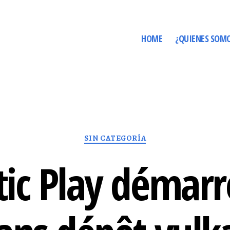
HOME
¿QUIENES SOM
Categorías
SIN CATEGORÍA
ic Play démarre