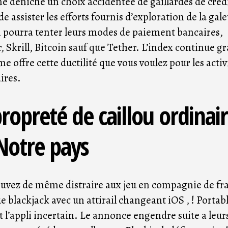
e déniché un choix accidentée de gaillardes de créd
de assister les efforts fournis d’exploration de la gale
pourra tenter leurs modes de paiement bancaires,
r, Skrill, Bitcoin sauf que Tether. L’index continue g
e offre cette ductilité que vous voulez pour les activ
ires.
propreté de caillou ordinai
Notre pays
uvez de même distraire aux jeu en compagnie de fra
ue blackjack avec un attirail changeant iOS , ! Portab
nt l’appli incertain. Le annonce engendre suite a leur