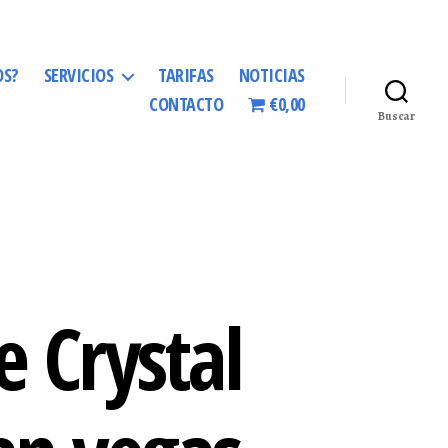
OS?
SERVICIOS
TARIFAS
NOTICIAS
CONTACTO
€0,00
Buscar
 Crystal