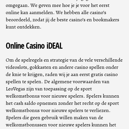
omgegaan. We geven mee hoe je je voor het eerst
online kan aanmelden. We hebben alle casino’s
beoordeeld, zodat jij de beste casino’s en bookmakers
kunt ontdekken.
Online Casino iDEAL
Om de spelregels en strategie van de vele verschillende
videoslots, gokkasten en andere casino spellen onder
de knie te krijgen, raden wij je aan eerst gratis casino
spellen te spelen. De algemene voorwaarden van
LeoVegas zijn van toepassing op de sport
welkomstbonus voor nieuwe spelers. Spelers kunnen
het cash saldo opnemen zonder het recht op de sport
welkomstbonus voor nieuwe spelers te verliezen.
Spelers die geen gebruik willen maken van de
welkomstbonussen voor nieuwe spelers kunnen het