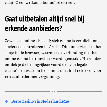
vakje ‘Geen welkomstbonus’ selecteren.
Gaat uitbetalen altijd snel bij
erkende aanbieders?
Zowel een online als een fysiek casino is verplicht om
spelers te controleren in Cruks. Dit kun je zien aan het
slotje in de browser, waarmee de verbinding met het
online casino betrouwbaar wordt gemaakt. Hieronder
ontdek je de belangrijkste voordelen van legale
casino’s, en waarom het slim is om altijd te kiezen voor
een aanbieder met vergunning.
←
Beste Casino’s in Nederland 2026