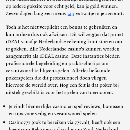
op iedere goksite voor echt geld, kan je geld winnen.
Zeven dagen lang een nieuw
zip
extraatje in je account.
Toch is het niet verplicht een bonus te gebruiken en
kun je deze dus ook afwijzen. Dit wil zeggen dat je met
iDEAL vanaf je Nederlandse rekening kunt storten om
te gokken. Alle Nederlandse casino’s kunnen worden
aangemerkt als iDEAL casino. Deze instanties bieden
professionele begeleiding en praktische tips om
verantwoord te blijven spelen. Allerlei befaamde
pokerspelers die dit professioneel doen vliegen
hiervoor de wereld over. Nog een feit is dat poker bij
uitstek geschikt is voor het spelen van toernooien.
Je vindt hier eerlijke casino en spel reviews, bonussen
en tips voor veilig en verantwoord spelen.
Casino777 (ook te bereiken via 777.nl), heeft ook een
licentie in België en is daardoor in Zuid-Nederland