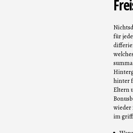
Frei
Nichtsd
für jed
differi
welches
summaru
Hinterg
hinter 
Eltern
Bonusbe
wieder 
im grif
Wenn