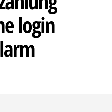
nzahlung
ne login
Alarm