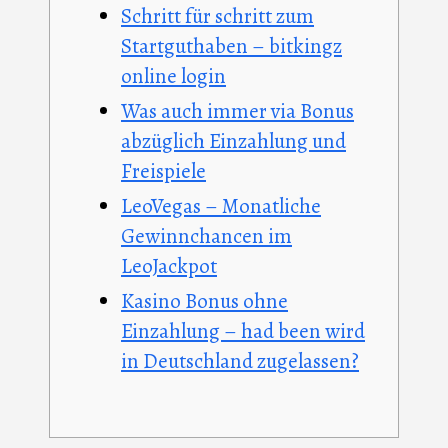
Schritt für schritt zum
Startguthaben – bitkingz
online login
Was auch immer via Bonus
abzüglich Einzahlung und
Freispiele
LeoVegas – Monatliche
Gewinnchancen im
LeoJackpot
Kasino Bonus ohne
Einzahlung – had been wird
in Deutschland zugelassen?