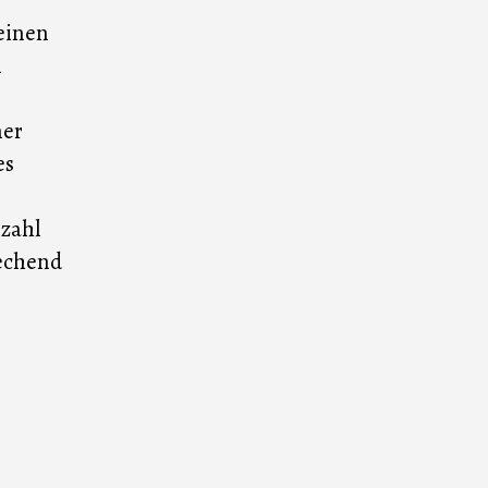
einen
n
mer
es
nzahl
rechend