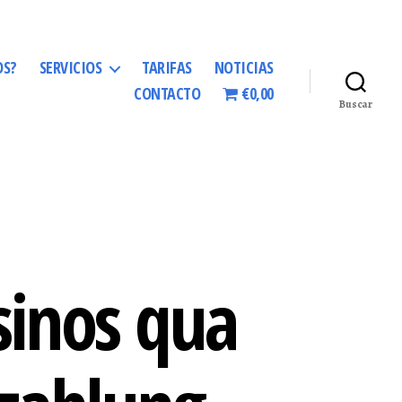
OS?
SERVICIOS
TARIFAS
NOTICIAS
CONTACTO
€0,00
Buscar
sinos qua