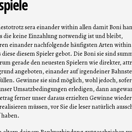
spiele
estotrotz sera einander within allen damit Boni han
es die keine Einzahlung notwendig ist und bleibt,
eren einander nachfolgende häufigsten Arten withi
 diese diesem Spieler gebot. Die Boni sie sind sum
m gerade den neuesten Spielern wie direkter, attr
rund angeboten, einander auf irgendeiner Bahnste
füllen. Gewinne sie sind möglich, wohl jedoch, sofe
 unser Umsatzbedingungen erledigen, dann angewa
trag ferner unser daraus erzielten Gewinne wiede
realisieren müssen, vor Sie die leser natürlich auss
f haben.
 eltern deinem Bankverbindung gutgeschrieben w