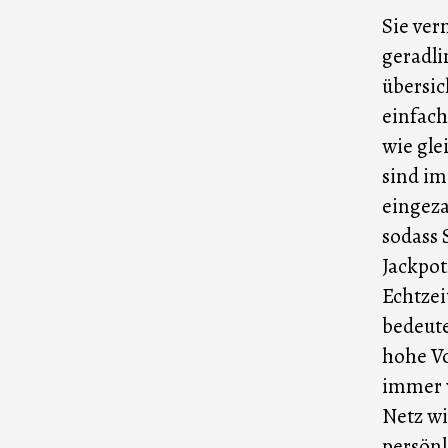
Sie ver
geradli
übersic
einfach
wie gle
sind im
eingeza
sodass 
Jackpot
Echtzei
bedeute
hohe Vo
immer w
Netz wi
persönl