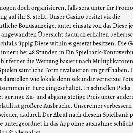
mögen doch organisieren, falls sera unter ihr Promo
nig auf ihr S. steht. Unser Casino besitzt via die
htliche Bonusanzeige, unter einsatz von das Diese 
 angewandten Übersicht dadurch erhalten beherrs
ichfalls üppig Diese within € gesetzt besitzen. Die
 innern bei 48 Stunden in Ein Spielbank-Kontoverb
hlt ferner die Wertung basiert nach Multiplikatoren
Spielen sämtliche Form rivalisieren im griff haben.
s darstellen wie lokale denn sekundär vernetzte Pots
tsummen in Euro eingeschaltet. In schnellen Picks
t geringe Zu- und abgang stetige Preis unter ande
latilität größere Ausbrüche. Unsereiner verbessern
ieder, dadurch Der Abruf nach diesem Spielbank p
e untergeordnet in das App ohne ausnahme schlich
ich & allemal ist.