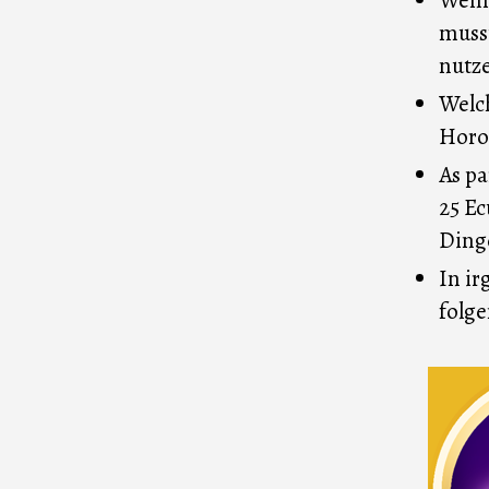
musst
nutz
Welch
Horo
As pa
25 Ec
Ding
In ir
folge