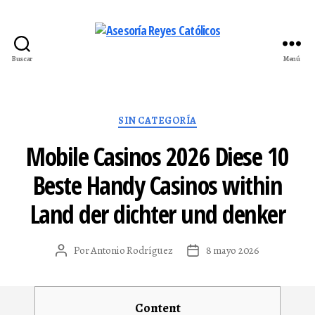
Buscar
Menú
Asesoría
Reyes
Católicos
Categorías
SIN CATEGORÍA
Mobile Casinos 2026 Diese 10
Beste Handy Casinos within
Land der dichter und denker
Por
Antonio Rodríguez
8 mayo 2026
Autor
Fecha
de
de
la
la
entrada
entrada
Content