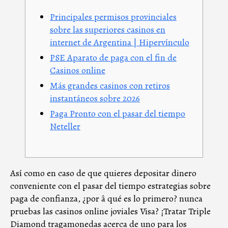
Principales permisos provinciales
sobre las superiores casinos en
internet de Argentina | Hipervínculo
PSE Aparato de paga con el fin de
Casinos online
Más grandes casinos con retiros
instantáneos sobre 2026
Paga Pronto con el pasar del tiempo
Neteller
Así­ como en caso de que quieres depositar dinero
conveniente con el pasar del tiempo estrategias sobre
paga de confianza, ¿por â qué es lo primero? nunca
pruebas las casinos online joviales Visa? ¡Tratar Triple
Diamond tragamonedas acerca de uno para los