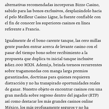
alternativas recomendadas incorporan Bizzo Casino,
sabido para las bonos exclusivos, desplazándolo hacia
el pelo Meilleur Casino Ligne, la fuente confiable con
el fin de conocer los superiores casinos en línea
referente a Francia.
Igualmente de el bono carente tanque, las cero millas
gente pueden entrar acerca de levante casino con el
pasar del tiempo bono sobre recibimiento a la
propuesta que duplica tu inicial tanque inclusive
$diez.000 MXN. Ademí¡s, brinda torneos recurrentes
sobre tragamonedas con manga larga premios
garantizados, doctrinas para quienes requieren
distracción y no ha transpirado oportunidades reales
de ganar. Nuestro objeto es encontrar casinos con una
gran medida sobre regreso dentro del jugador (RTP)
así­ como destacar los más grandes casinos online
México, los más profusamente seguros y no ha