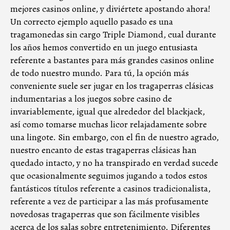
mejores casinos online, y diviértete apostando ahora!
Un correcto ejemplo aquello pasado es una
tragamonedas sin cargo Triple Diamond, cual durante
los años hemos convertido en un juego entusiasta
referente a bastantes para más grandes casinos online
de todo nuestro mundo. Para tú, la opción más
conveniente suele ser jugar en los tragaperras clásicas
indumentarias a los juegos sobre casino de
invariablemente, igual que alrededor del blackjack,
así­ como tomarse muchas licor relajadamente sobre
una lingote. Sin embargo, con el fin de nuestro agrado,
nuestro encanto de estas tragaperras clásicas han
quedado intacto, y no ha transpirado en verdad sucede
que ocasionalmente seguimos jugando a todos estos
fantásticos títulos referente a casinos tradicionalista,
referente a vez de participar a las más profusamente
novedosas tragaperras que son fácilmente visibles
acerca de los salas sobre entretenimiento. Diferentes