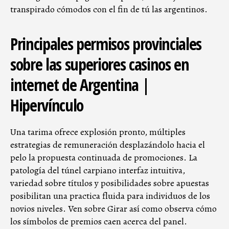
transpirado cómodos con el fin de tú las argentinos.
Principales permisos provinciales
sobre las superiores casinos en
internet de Argentina |
Hipervínculo
Una tarima ofrece explosión pronto, múltiples
estrategias de remuneración desplazándolo hacia el
pelo la propuesta continuada de promociones. La
patologí­a del túnel carpiano interfaz intuitiva,
variedad sobre títulos y posibilidades sobre apuestas
posibilitan una practica fluida para individuos de los
novios niveles. Ven sobre Girar así­ como observa cómo
los símbolos de premios caen acerca del panel.