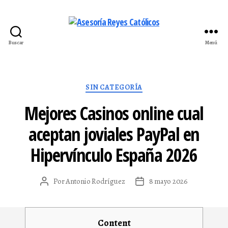
Buscar
Menú
Asesoría
Reyes
Católicos
Categorías
SIN CATEGORÍA
Mejores Casinos online cual
aceptan joviales PayPal en
Hipervínculo España 2026
Por
Antonio Rodríguez
8 mayo 2026
Autor
Fecha
de
de
la
la
entrada
entrada
Content