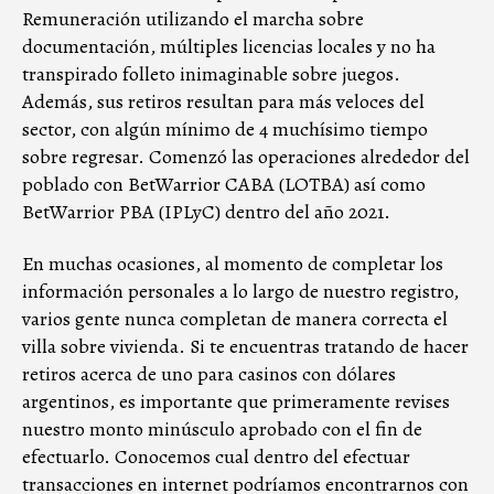
Remuneración utilizando el marcha sobre
documentación, múltiples licencias locales y no ha
transpirado folleto inimaginable sobre juegos.
Además, sus retiros resultan para más veloces del
sector, con algún mínimo de 4 muchísimo tiempo
sobre regresar. Comenzó las operaciones alrededor del
poblado con BetWarrior CABA (LOTBA) así­ como
BetWarrior PBA (IPLyC) dentro del año 2021.
En muchas ocasiones, al momento de completar los
información personales a lo largo de nuestro registro,
varios gente nunca completan de manera correcta el
villa sobre vivienda. Si te encuentras tratando de hacer
retiros acerca de uno para casinos con dólares
argentinos, es importante que primeramente revises
nuestro monto minúsculo aprobado con el fin de
efectuarlo. Conocemos cual dentro del efectuar
transacciones en internet podrí­amos encontrarnos con