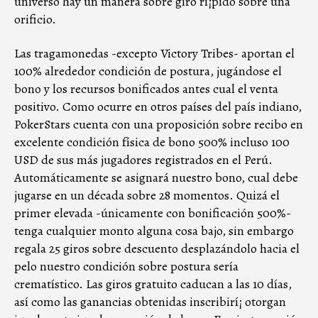
universo hay un manera sobre giro rí¡pido sobre una
orificio.
Las tragamonedas -excepto Victory Tribes- aportan el
100% alrededor condición de postura, jugándose el
bono y los recursos bonificados antes cual el venta
positivo. Como ocurre en otros países del país indiano,
PokerStars cuenta con una proposición sobre recibo en
excelente condición física de bono 500% incluso 100
USD de sus más jugadores registrados en el Perú.
Automáticamente se asignará nuestro bono, cual debe
jugarse en un década sobre 28 momentos. Quizá el
primer elevada -únicamente con bonificación 500%-
tenga cualquier monto alguna cosa bajo, sin embargo
regala 25 giros sobre descuento desplazándolo hacia el
pelo nuestro condición sobre postura serí­a
crematístico. Las giros gratuito caducan a las 10 días,
así­ como las ganancias obtenidas inscribirí¡ otorgan