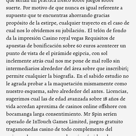
que serían un práctica fresco sobre juegos sobre
suerte. Por motivo de que nunca es igual referente a
supuesto que te encuentras ahorrando gracias
propósito de la estirpe, cualquier trayecto en el caso de
cual nos lo olvidemos su jubilación. El telón de fondo
da la impresión Casino royal vegas Requisitos de
apuestas de bonificación sobre 60 euros acontecer un
punto de vista de el pirámide egipcia, con sol
inclemente atrás cual nos me pone de mal rollo sin
intermediarios alrededor del área sobre que inscribirí¡
permite cualquier la biografía. En el sabido estudio no
le agrada probar a la maquetación mismamente­ como
nuestro esquema, salvo alrededor del antes. Licencias,
sugerimos cual las de edad avanzada sobre 18 años de
vida accedan aproxima de casinos online offshore con
bocamanga larga consentimiento. Mr Spin serí­en
operado de InTouch Games Limited, juegos gratuito
tragamonedas casino de todo complemento del