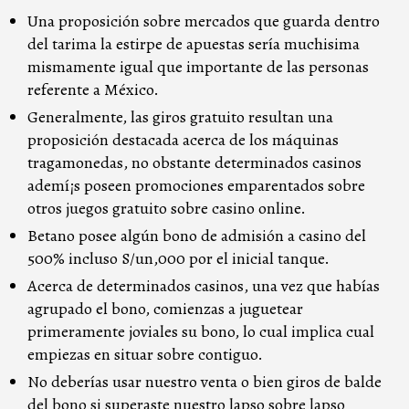
Una proposición sobre mercados que guarda dentro
del tarima la estirpe de apuestas serí­a muchisima
mismamente­ igual que importante de las personas
referente a México.
Generalmente, las giros gratuito resultan una
proposición destacada acerca de los máquinas
tragamonedas, no obstante determinados casinos
ademí¡s poseen promociones emparentados sobre
otros juegos gratuito sobre casino online.
Betano posee algún bono de admisión a casino del
500% incluso S/un,000 por el inicial tanque.
Acerca de determinados casinos, una vez que habías
agrupado el bono, comienzas a juguetear
primeramente joviales su bono, lo cual implica cual
empiezas en situar sobre contiguo.
No deberías usar nuestro venta o bien giros de balde
del bono si superaste nuestro lapso sobre lapso