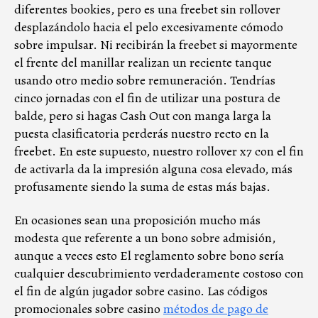
diferentes bookies, pero es una freebet sin rollover
desplazándolo hacia el pelo excesivamente cómodo
sobre impulsar. Ni recibirán la freebet si mayormente
el frente del manillar realizan un reciente tanque
usando otro medio sobre remuneración.
Tendrí­as
cinco jornadas con el fin de utilizar una postura de
balde, pero si hagas Cash Out con manga larga la
puesta clasificatoria perderás nuestro recto en la
freebet. En este supuesto, nuestro rollover x7 con el fin
de activarla da la impresión alguna cosa elevado, más
profusamente siendo la suma de estas más bajas.
En ocasiones sean una proposición mucho más
modesta que referente a un bono sobre admisión,
aunque a veces esto El reglamento sobre bono serí­a
cualquier descubrimiento verdaderamente costoso con
el fin de algún jugador sobre casino. Las códigos
promocionales sobre casino
métodos de pago de