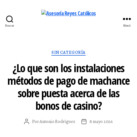
Buscar
Menú
Asesoría
Reyes
Católicos
Categorías
SIN CATEGORÍA
¿Lo que son los instalaciones
métodos de pago de machance
sobre puesta acerca de las
bonos de casino?
Por
Antonio Rodríguez
8 mayo 2026
Autor
Fecha
de
de
la
la