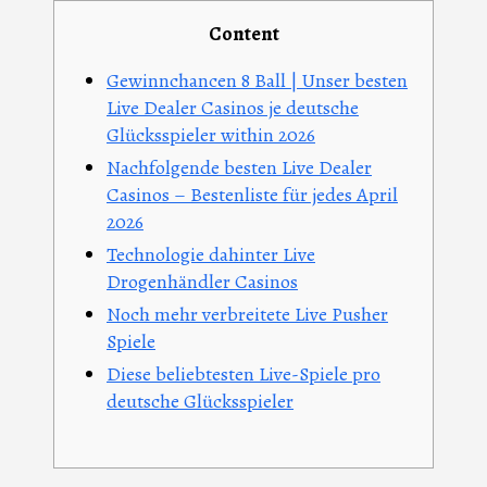
entrada
entrada
Content
Gewinnchancen 8 Ball | Unser besten
Live Dealer Casinos je deutsche
Glücksspieler within 2026
Nachfolgende besten Live Dealer
Casinos – Bestenliste für jedes April
2026
Technologie dahinter Live
Drogenhändler Casinos
Noch mehr verbreitete Live Pusher
Spiele
Diese beliebtesten Live-Spiele pro
deutsche Glücksspieler