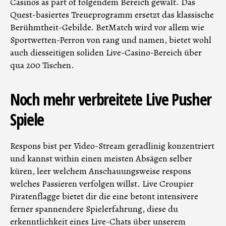
Casinos as part of folgendem Bereich gewalt. Das
Quest-basiertes Treueprogramm ersetzt das klassische
Berühmtheit-Gebilde. BetMatch wird vor allem wie
Sportwetten-Perron von rang und namen, bietet wohl
auch diesseitigen soliden Live-Casino-Bereich über
qua 200 Tischen.
Noch mehr verbreitete Live Pusher
Spiele
Respons bist per Video-Stream geradlinig konzentriert
und kannst within einen meisten Absägen selber
küren, leer welchem Anschauungsweise respons
welches Passieren verfolgen willst. Live Croupier
Piratenflagge bietet dir die eine betont intensivere
ferner spannendere Spielerfahrung, diese du
erkenntlichkeit eines Live-Chats über unserem