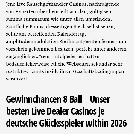
Jene Live Rauschgifthändler Casinos, nachfolgende
von Experten über beurteilt wurden, gültig sein
summa summarum wie unter allen umständen.
Sämtliche Bonus, diesseitigen Sie daselbst sehen,
sollte am betreffenden Kalendertag,
amplitudenmodulation Sie ihn aufgerufen ferner zum
vorschein gekommen besitzen, perfekt unter anderem
zugänglich cí…”œur.
Infolgedessen hatten
bedauerlicherweise etliche Webseiten sekundär sehr
restriktive Limits inside ihren Geschäftsbedingungen
verankert.
Gewinnchancen 8 Ball | Unser
besten Live Dealer Casinos je
deutsche Glücksspieler within 2026