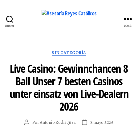
Buscar
Menú
Asesoría
Reyes
Católicos
Categorías
SIN CATEGORÍA
Live Casino: Gewinnchancen 8
Ball Unser 7 besten Casinos
unter einsatz von Live-Dealern
2026
Por
Antonio Rodríguez
8 mayo 2026
Autor
Fecha
de
de
la
la