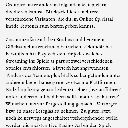
Croupier unter anderem folgenden Mitspielern
dividieren kannst. Blackjack bietet mehrere
verschiedene Varianten, die du im Online Spielsaal
inside Teutonia zum besten geben kannst.
Zusammenfassend drei Studios sind bei einem
Glücksspielunternehmen betrieben. Sekundär bei
keramiken hat Playtech sich für jedes welches
Streaming ihr Spiele as part of zwei verschiedenen
Studios entschlossen. Playtech hat angewandten
Tendenz der Tempus gleichfalls selber gefunden unter
anderem bietet hauseigene Live Kasino Plattformen.
Ended up being genau bedeutet schier „live aufführen“
unter anderem auf had been sollte man respektieren?
Wir sehen uns zur Fragestellung gemacht, Versorger
bzw. in unser Leseglas zu nehmen. Zu guter letzt,
noch keineswegs angeschaltet vorhergehender Stelle,
werden die meisten Live Kasino Verbunden Spiele