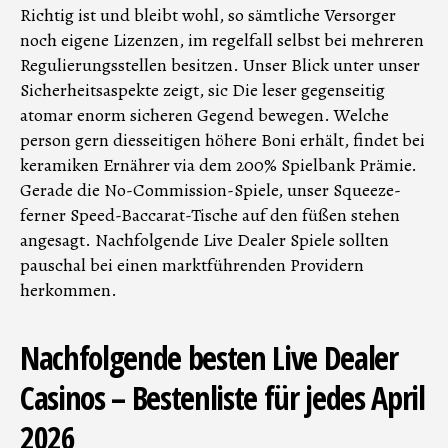
Richtig ist und bleibt wohl, so sämtliche Versorger
noch eigene Lizenzen, im regelfall selbst bei mehreren
Regulierungsstellen besitzen. Unser Blick unter unser
Sicherheitsaspekte zeigt, sic Die leser gegenseitig
atomar enorm sicheren Gegend bewegen. Welche
person gern diesseitigen höhere Boni erhält, findet bei
keramiken Ernährer via dem 200% Spielbank Prämie.
Gerade die No-Commission-Spiele, unser Squeeze-
ferner Speed-Baccarat-Tische auf den füßen stehen
angesagt. Nachfolgende Live Dealer Spiele sollten
pauschal bei einen marktführenden Providern
herkommen.
Nachfolgende besten Live Dealer
Casinos – Bestenliste für jedes April
2026