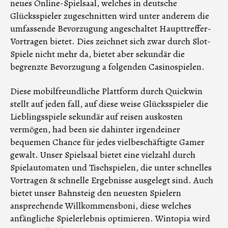
neues Online-Spielsaal, welches in deutsche
Glücksspieler zugeschnitten wird unter anderem die
umfassende Bevorzugung angeschaltet Haupttreffer-
Vortragen bietet. Dies zeichnet sich zwar durch Slot-
Spiele nicht mehr da, bietet aber sekundär die
begrenzte Bevorzugung a folgenden Casinospielen.
Diese mobilfreundliche Plattform durch Quickwin
stellt auf jeden fall, auf diese weise Glücksspieler die
Lieblingsspiele sekundär auf reisen auskosten
vermögen, had been sie dahinter irgendeiner
bequemen Chance für jedes vielbeschäftigte Gamer
gewalt. Unser Spielsaal bietet eine vielzahl durch
Spielautomaten und Tischspielen, die unter schnelles
Vortragen & schnelle Ergebnisse ausgelegt sind. Auch
bietet unser Bahnsteig den neuesten Spielern
ansprechende Willkommensboni, diese welches
anfängliche Spielerlebnis optimieren. Wintopia wird