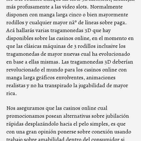
más profusamente a las video slots. Normalmente
disponen con manga larga cinco o bien mayormente
rodillos y cualquier mayor nâº de líneas sobre paga.
Acá hallarás varias tragamonedas 3D que hay
disponibles sobre las casinos online, en el momento en
que las clásicas máquinas de 3 rodillos inclusive los
tragamonedas de mayor nuevas cual ha evolucionado
en base a ellas mismas.
Las tragamonedas 3D deberían
revolucionado el mundo para los casinos online con
manga larga gráficos envolventes, animaciones
realistas y no ha transpirado la jugabilidad de mayor
rica.
Nos aseguramos que las casinos online cual
promocionamos posean alternativas sobre jubilación
rápidas desplazándolo hacia el pelo simples, es que
con una gran opinión ponerse sobre conexión usando
trabajo sobre amabilidad dentro del consumidor si