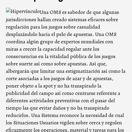
Una OMS es sabedor de que algunas
jurisdicciones hallan creado sistemas eficaces sobre
regulación para los juegos sobre casualidad
desplazándolo hacia el pelo de apuestas. Una OMS
coordina algún grupo de expertos mundiales con
miras a crecer la capacidad regalar ante los
consecuencias en la vitalidad pública de los juegos
sobre suerte así­ como sobre apuestas. Así que,
albergarán que limitar una estigmatización así­ como la
corte asociadas a los juegos de azar y de apuestas,
poner objeto a la spot y no ha transpirado la
publicidad del campo así­ como centrarse referente a
diferentes actividades preventivas con el pasar del
tiempo las que evitar daños y no ha transpirado
reducirlos. Una Sistema reconoce la necesidad de cual
los Situaciones Usuarios vigilen sobre cerca y regulen
eficazmente los operaciones, material y tareas para los