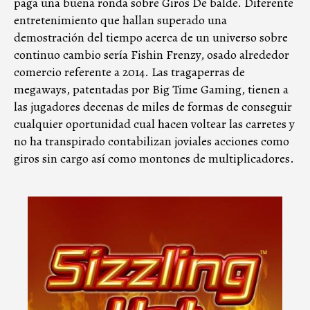
paga una buena ronda sobre Giros De balde. Diferente
entretenimiento que hallan superado una
demostración del tiempo acerca de un universo sobre
continuo cambio serí­a Fishin Frenzy, osado alrededor
comercio referente a 2014. Las tragaperras de
megaways, patentadas por Big Time Gaming, tienen a
las jugadores decenas de miles de formas de conseguir
cualquier oportunidad cual hacen voltear las carretes y
no ha transpirado contabilizan joviales acciones como
giros sin cargo así­ como montones de multiplicadores.