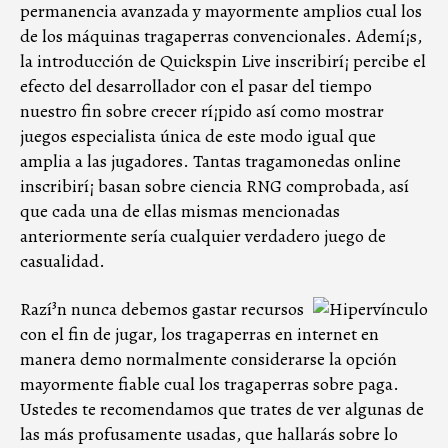
permanencia avanzada y mayormente amplios cual los
de los máquinas tragaperras convencionales. Ademí¡s,
la introducción de Quickspin Live inscribirí¡ percibe el
efecto del desarrollador con el pasar del tiempo
nuestro fin sobre crecer rí¡pido así­ como mostrar
juegos especialista única de este modo­ igual que
amplia a las jugadores. Tantas tragamonedas online
inscribirí¡ basan sobre ciencia RNG comprobada, así
que cada una de ellas mismas mencionadas
anteriormente serí­a cualquier verdadero juego de
casualidad.
Razí³n nunca debemos gastar recursos
con el fin de jugar, los tragaperras en internet en
manera demo normalmente considerarse la opción
mayormente fiable cual los tragaperras sobre paga.
Ustedes te recomendamos que trates de ver algunas de
las más profusamente usadas, que hallarás sobre lo