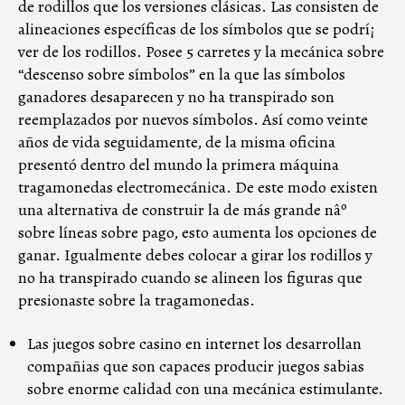
de rodillos que los versiones clásicas. Las consisten de
alineaciones específicas de los símbolos que se podrí¡
ver de los rodillos. Posee 5 carretes y la mecánica sobre
“descenso sobre símbolos” en la que las símbolos
ganadores desaparecen y no ha transpirado son
reemplazados por nuevos símbolos. Así­ como veinte
años de vida seguidamente, de la misma oficina
presentó dentro del mundo la primera máquina
tragamonedas electromecánica. De este modo existen
una alternativa de construir la de más grande nâº
sobre líneas sobre pago, esto aumenta los opciones de
ganar. Igualmente debes colocar a girar los rodillos y
no ha transpirado cuando se alineen los figuras que
presionaste sobre la tragamonedas.
Las juegos sobre casino en internet los desarrollan
compañias que son capaces producir juegos sabias
sobre enorme calidad con una mecánica estimulante.