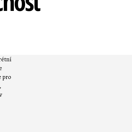
čnost
rétní
e
e pro
,
v