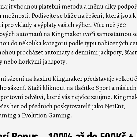
najít vhodnou platební metodu a měnu díky podpoř
 možností. Podívejte se blíže na řešení, která jsou k
ci pro vklady a výplaty vašich výher. Více než 360
ových automatů na Kingmaker tvoří samostatnou se
nou do několika kategorií podle typu nabízených ce
ohou procházet automaty s denními jackpoty, šťas
y nebo horkými jackpoty.
ní sázení na kasinu Kingmaker představuje velkou č
ho sázení. Stačí kliknout na tlačítko Sport a následn
sportovní odvětví, které vás nejvíce zaujme. Kingma
přes her od předních poskytovatelů jako NetEnt,
aming a Evolution Gaming.
ací Bonus – 100% až do 500Kč +