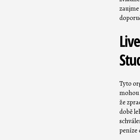
zaujme 
doporuč
Liv
Stu
Tyto or
mohou 
že zpra
době le
schvále
peníze 