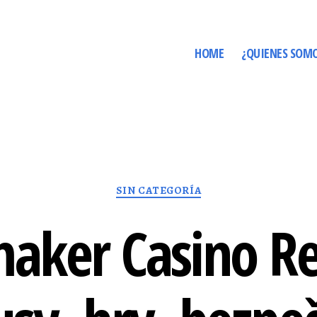
HOME
¿QUIENES SOM
Categorías
SIN CATEGORÍA
aker Casino R