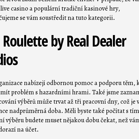
live casino a populární tradiční kasinové hry,
ujeme se vám soustředit na tuto kategorii.
e Roulette by Real Dealer
dios
ganizace nabízejí odbornou pomoc a podporu těm, k
mít problém s hazardními hrami. Také jsme zaznam
cování výběrů může trvat až tři pracovní dny, což je 
hce nadprůměrná doba. Měli byste také počítat s tím
ní výběru budete muset nějakou dobu čekat, než vá
dorazí na účet.