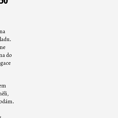
 na
ladu.
ine
ena do
igace
hem
ěli,
ýhodám.
s