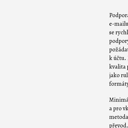
Podpora
e-mailu
se rych
podpory
požádat
k účtu.
kvalita
jako ru
formát
Minimál
a pro v
metoda 
převod.