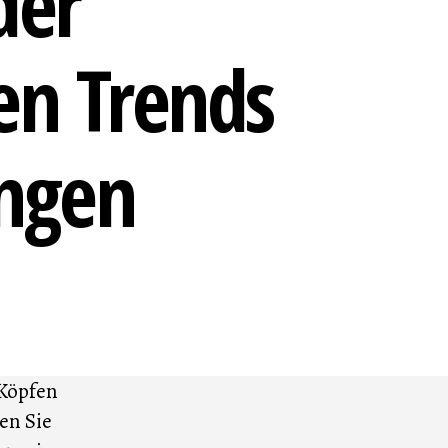
der
len Trends
ngen
 Köpfen
en Sie