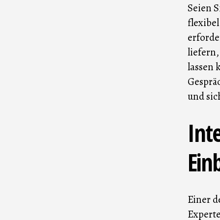
Seien S
flexibe
erforde
liefern
lassen 
Gespräc
und sic
Int
Einb
Einer d
Experte