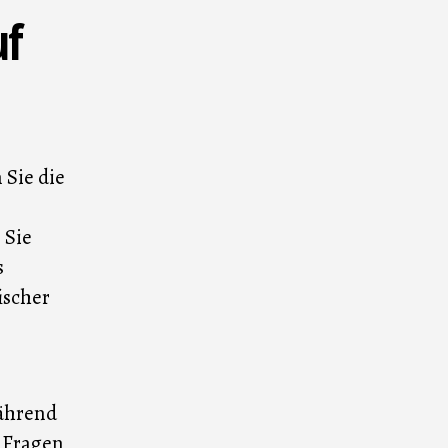
uf
 Sie die
 Sie
s
ischer
während
 Fragen