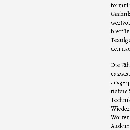
formuli
Gedanke
wertvol
hierfür
Textilg
den näc
Die Fäh
es zwis
ausges
tiefere
Technik
Wiederh
Worten,
Auskünf