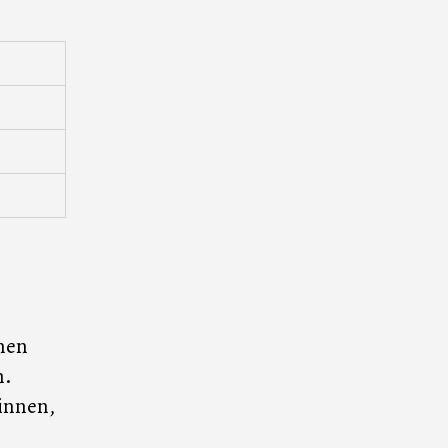
nnen
n.
innen,