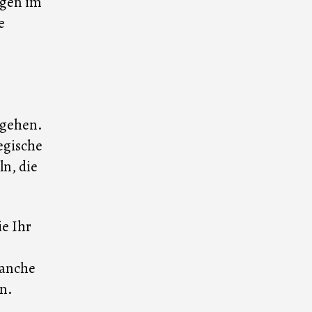
ngen im
e
sgehen.
tegische
n, die
ie Ihr
ranche
n.