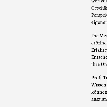
wertvol
Geschäf
Perspek
eigenen
Die Me
eröffne
Erfahre
Entsche
ihre U
Profi-T
Wissen 
können.
auszuta