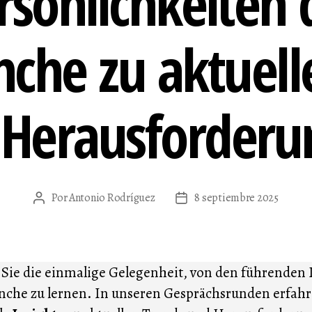
rsönlichkeiten 
nche zu aktuel
 Herausforderu
Por
Antonio Rodríguez
8 septiembre 2025
Autor
Fecha
de
de
la
la
entrada
entrada
Sie die einmalige Gelegenheit, von den führenden
nche zu lernen. In unseren Gesprächsrunden erfahr