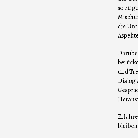
so zu g
Mischun
die Unt
Aspekt
Darüber
berücks
und Tre
Dialog 
Gespräc
Heraus
Erfahre
bleiben