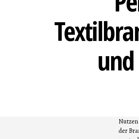
Pe
Textilbra
und
Nutzen 
der Bra