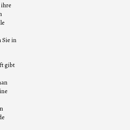
 ihre
h
le
 Sie in
t gibt
man
ine
en
de