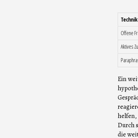
Technik
Offene F
Aktives Z
Paraphra
Ein wei
hypothe
Gespräc
reagier
helfen,
Durch s
die wei