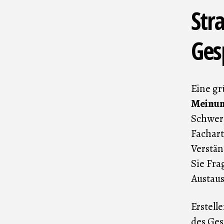
Str
Ges
Eine gr
Meinu
Schwer
Fachart
Verstän
Sie Fra
Austaus
Erstell
des Ges