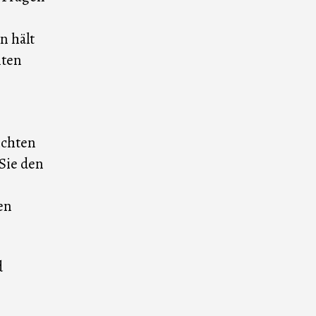
n hält
nten
ichten
Sie den
en
d