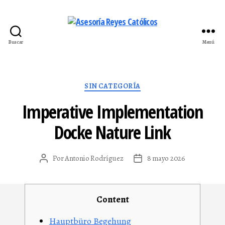
Buscar
Menú
Asesoría
Reyes
Católicos
Categorías
SIN CATEGORÍA
Imperative Implementation
Docke Nature Link
Por
Antonio Rodríguez
8 mayo 2026
Autor
Fecha
de
de
la
la
entrada
entrada
Content
Hauptbüro Begehung