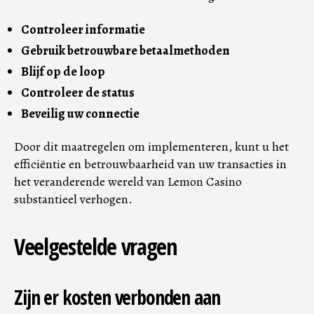
Controleer informatie
Gebruik betrouwbare betaalmethoden
Blijf op de loop
Controleer de status
Beveilig uw connectie
Door dit maatregelen om implementeren, kunt u het
efficiëntie en betrouwbaarheid van uw transacties in
het veranderende wereld van Lemon Casino
substantieel verhogen.
Veelgestelde vragen
Zijn er kosten verbonden aan