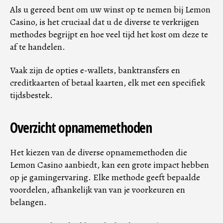
Als u gereed bent om uw winst op te nemen bij Lemon
Casino, is het cruciaal dat u de diverse te verkrijgen
methodes begrijpt en hoe veel tijd het kost om deze te
af te handelen.
Vaak zijn de opties e-wallets, banktransfers en
creditkaarten of betaal kaarten, elk met een specifiek
tijdsbestek.
Overzicht opnamemethoden
Het kiezen van de diverse opnamemethoden die
Lemon Casino aanbiedt, kan een grote impact hebben
op je gamingervaring. Elke methode geeft bepaalde
voordelen, afhankelijk van van je voorkeuren en
belangen.