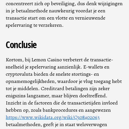
concentreert zich op beveiliging, dus denk wijzigingen
in je betaalmethode nauwkeurig voordat je een
transactie start om een vlotte en vernieuwende
spelervaring te verzekeren.
Conclusie
Kortom, bij Lemon Casino verbetert de transactie-
snelheid je spelervaring aanzienlijk. E-wallets en
cryptovaluta bieden de snelste stortings- en
opnamemogelijkheden, waardoor je vlug toegang hebt
tot je middelen. Creditcard betalingen zijn zeker
enigszins langzamer, maar blijven doeltreffend.
Inzicht in de factoren die de transactietijden invloed
hebben op, zoals bankprocedures en aangewezen
https://www.wikidata.org/wiki/Q108402063
betaalmethoden, geeft je in staat weloverwogen