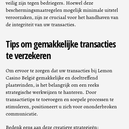
veilig zijn tegen bedriegers. Hoewel deze
beschermingsmaatregelen mogelijk minimale uitstel
veroorzaken, zijn ze cruciaal voor het handhaven van
de integriteit van uw transacties.
Tips om gemakkelijke transacties
te verzekeren
Om ervoor te zorgen dat uw transacties bij Lemon
Casino België gemakkelijke en doeltreffend
plaatsvinden, is het belangrijk om een reeks
strategische werkwijzen te hanteren. Door
transactietips te toevoegen en soepele processen te
stimuleren, positioneert u zich voor ononderbroken
communicatie.
Bedenk eens aan deze creatieve strategieën: