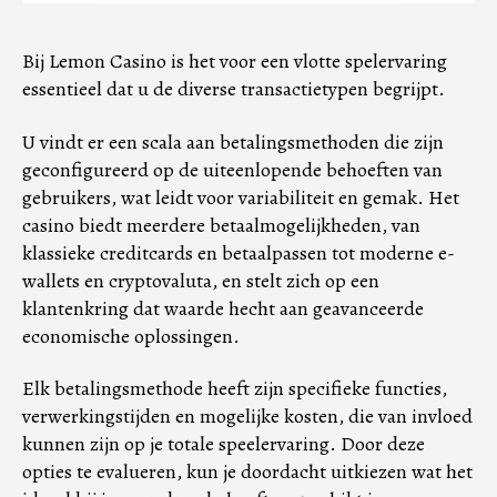
Bij Lemon Casino is het voor een vlotte spelervaring
essentieel dat u de diverse transactietypen begrijpt.
U vindt er een scala aan betalingsmethoden die zijn
geconfigureerd op de uiteenlopende behoeften van
gebruikers, wat leidt voor variabiliteit en gemak. Het
casino biedt meerdere betaalmogelijkheden, van
klassieke creditcards en betaalpassen tot moderne e-
wallets en cryptovaluta, en stelt zich op een
klantenkring dat waarde hecht aan geavanceerde
economische oplossingen.
Elk betalingsmethode heeft zijn specifieke functies,
verwerkingstijden en mogelijke kosten, die van invloed
kunnen zijn op je totale speelervaring. Door deze
opties te evalueren, kun je doordacht uitkiezen wat het