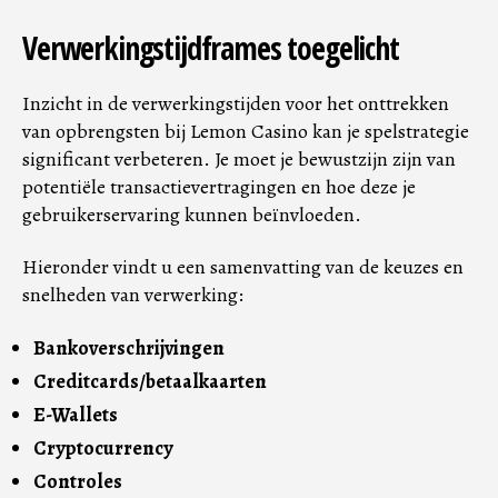
Verwerkingstijdframes toegelicht
Inzicht in de verwerkingstijden voor het onttrekken
van opbrengsten bij Lemon Casino kan je spelstrategie
significant verbeteren. Je moet je bewustzijn zijn van
potentiële transactievertragingen en hoe deze je
gebruikerservaring kunnen beïnvloeden.
Hieronder vindt u een samenvatting van de keuzes en
snelheden van verwerking:
Bankoverschrijvingen
Creditcards/betaalkaarten
E-Wallets
Cryptocurrency
Controles