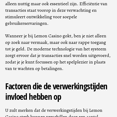
alleen nuttig maar ook essentieel zijn. Efficiëntie van
transacties staat voorop in deze verwachting en
stimuleert ontwikkeling voor soepele
gebruikerservaringen.
Wanneer je bij Lemon Casino gokt, ben je niet alleen
op zoek naar vermaak, maar ook naar rappe toegang
tot je geld. De moderne technologie van het systeem
zorgt ervoor dat je transacties snel worden uitgevoerd,
zodat je je kunt focussen op het spelplezier in plaats
van te wachten op betalingen.
Factoren die de verwerkingstijden
invloed hebben op
U zult merken dat de verwerkingstijden bij Lemon
Casino sterk kunnen verschillen door een aantal