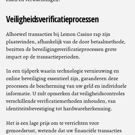
Veiligheidsverificatieprocessen
Alhoewel transacties bij Lemon Casino rap zijn
plaatsvinden, afhankelijk van de door betaalmethode,
bezitten de beveiligingsverificatieprocessen grote
impact op de transactieperioden.
In een tijdperk waarin technologie vernieuwing en
online beveiliging essentieel zijn, garanderen deze
processen de bescherming van uw geld en individuele
informatie. U zult opmerken dat veiligheidscontroles
verschillende verificatiemethoden inhouden, van
identiteitsbevestiging tot hardwareherkenning.
Het is een lage prijs om te verrichten voor
gemoedsrust, wetende dat uw financiële transacties