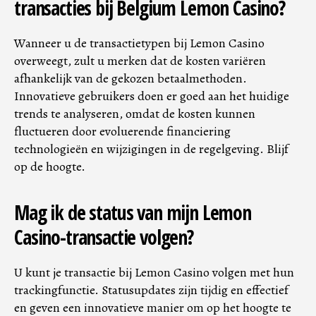
transacties bij Belgium Lemon Casino?
Wanneer u de transactietypen bij Lemon Casino
overweegt, zult u merken dat de kosten variëren
afhankelijk van de gekozen betaalmethoden.
Innovatieve gebruikers doen er goed aan het huidige
trends te analyseren, omdat de kosten kunnen
fluctueren door evoluerende financiering
technologieën en wijzigingen in de regelgeving. Blijf
op de hoogte.
Mag ik de status van mijn Lemon
Casino-transactie volgen?
U kunt je transactie bij Lemon Casino volgen met hun
trackingfunctie. Statusupdates zijn tijdig en effectief
en geven een innovatieve manier om op het hoogte te