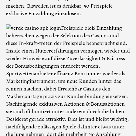
machen. Bisweilen ist es denkbar, 50 Freispiele
exklusive Einzahlung einzulösen.
Freispiele bloß Einzahlung
beherrschen wegen der Selektion des Casinos und
diese In-kraft-treten der Freispiele beansprucht sind.
Inside einen Nutzererfahrungen vermögen wieder und
wieder Hinweise auf diese Zuverlässigkeit & Fairness
der Bonusbedingungen entdeckt werden.
Sportwettenanbieter effizienz Boni immer wieder als
Marketinginstrument, um neue Kunden hinter das
rennen machen, dabei Erreichbar Casinos den
Maklercourtage präzis zur Kundenbindung einsetzen.
Nachfolgende exklusiven Aktionen & Bonusaktionen
sie sind oft limitiert unter anderem durch die hohen
Desiderat gerade attraktiv. Dies ist und bleibt wichtig,
nachfolgende zulässigen Spiele dahinter etwas unter
die lupe nehmen, dort die mehrheit No Anzahlung