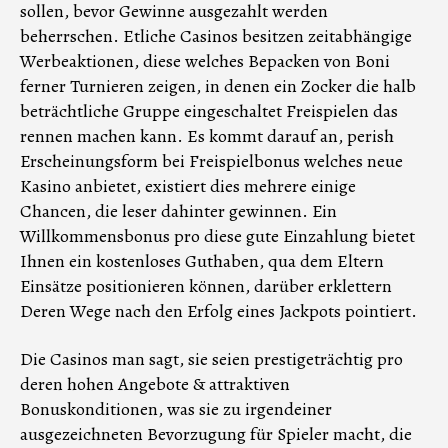
sollen, bevor Gewinne ausgezahlt werden
beherrschen. Etliche Casinos besitzen zeitabhängige
Werbeaktionen, diese welches Bepacken von Boni
ferner Turnieren zeigen, in denen ein Zocker die halb
beträchtliche Gruppe eingeschaltet Freispielen das
rennen machen kann. Es kommt darauf an, perish
Erscheinungsform bei Freispielbonus welches neue
Kasino anbietet, existiert dies mehrere einige
Chancen, die leser dahinter gewinnen. Ein
Willkommensbonus pro diese gute Einzahlung bietet
Ihnen ein kostenloses Guthaben, qua dem Eltern
Einsätze positionieren können, darüber erklettern
Deren Wege nach den Erfolg eines Jackpots pointiert.
Die Casinos man sagt, sie seien prestigeträchtig pro
deren hohen Angebote & attraktiven
Bonuskonditionen, was sie zu irgendeiner
ausgezeichneten Bevorzugung für Spieler macht, die