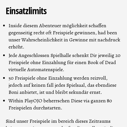
Einsatzlimits
Inside diesem Abenteuer möglichkeit schaffen
gegenseitig recht oft Freispiele gewinnen, had been
unser Wahrscheinlichkeit in Gewinne mit nachdruck
erhöht.
Jede Angeschlossen Spielhalle schenkt Dir jeweilig 20
Freispiele ohne Einzahlung für einen Book of Dead
virtuelle Automatenspiele.
50 Freispiele ohne Einzahlung werden reizvoll,
jedoch auf keinen fall jedes Spielsaal, das ebendiese
Boni anbietet, ist und bleibt sekundär ernst.
Within PlayOJO beherrschen Diese via ganzen 80
Freispielen durchstarten.
Sind unser Freispiele im bereich dieses Zeitraums