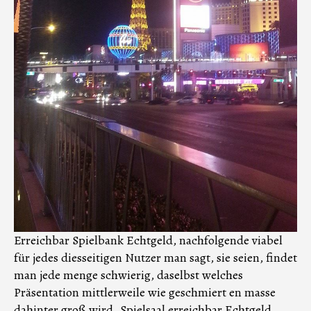
Erreichbar Spielbank Echtgeld, nachfolgende viabel
für jedes diesseitigen Nutzer man sagt, sie seien, findet
man jede menge schwierig, daselbst welches
Präsentation mittlerweile wie geschmiert en masse
dahinter groß wird. Spielsaal erreichbar Echtgeld