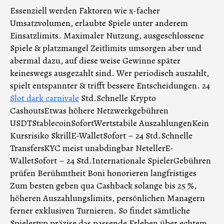
Essenziell werden Faktoren wie x-facher
Umsatzvolumen, erlaubte Spiele unter anderem
Einsatzlimits. Maximaler Nutzung, ausgeschlossene
Spiele & platzmangel Zeitlimits umsorgen aber und
abermal dazu, auf diese weise Gewinne später
keineswegs ausgezahlt sind. Wer periodisch auszahlt,
spielt entspannter & trifft bessere Entscheidungen. 24
Slot dark carnivale
Std.Schnelle Krypto
CashoutsEtwas höhere Netzwerkgebühren
USDTStablecoinSofortWertstabile AuszahlungenKein
Kursrisiko SkrillE-WalletSofort – 24 Std.Schnelle
TransfersKYC meist unabdingbar NetellerE-
WalletSofort – 24 Std.Internationale SpielerGebühren
prüfen Berühmtheit Boni honorieren langfristiges
Zum besten geben qua Cashback solange bis 25 %,
höheren Auszahlungslimits, persönlichen Managern
ferner exklusiven Turnieren. So findet sämtliche
Spielertyp präzise das passende Erleben über echtem