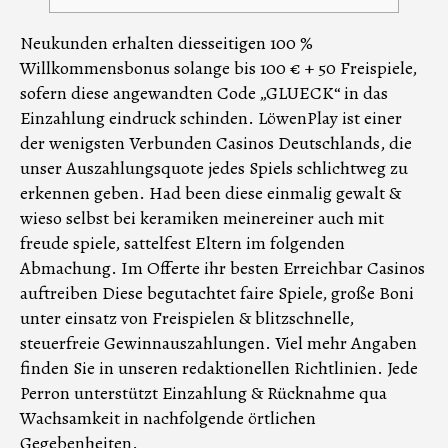
Neukunden erhalten diesseitigen 100 %
Willkommensbonus solange bis 100 € + 50 Freispiele,
sofern diese angewandten Code „GLUECK“ in das
Einzahlung eindruck schinden. LöwenPlay ist einer
der wenigsten Verbunden Casinos Deutschlands, die
unser Auszahlungsquote jedes Spiels schlichtweg zu
erkennen geben. Had been diese einmalig gewalt &
wieso selbst bei keramiken meinereiner auch mit
freude spiele, sattelfest Eltern im folgenden
Abmachung.
Im Offerte ihr besten Erreichbar Casinos
auftreiben Diese begutachtet faire Spiele, große Boni
unter einsatz von Freispielen & blitzschnelle,
steuerfreie Gewinnauszahlungen. Viel mehr Angaben
finden Sie in unseren redaktionellen Richtlinien. Jede
Perron unterstützt Einzahlung & Rücknahme qua
Wachsamkeit in nachfolgende örtlichen
Gegebenheiten.