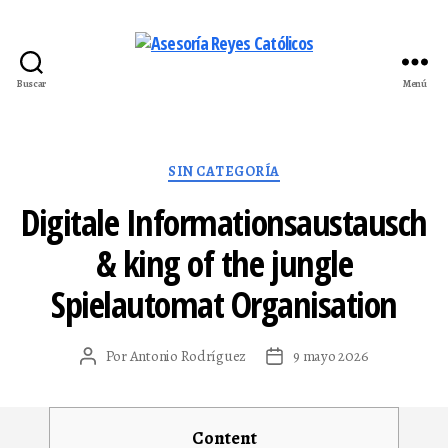
Buscar
Menú
Asesoría
Reyes
Católicos
Categorías
SIN CATEGORÍA
Digitale Informationsaustausch
& king of the jungle
Spielautomat Organisation
Por
Antonio Rodríguez
9 mayo 2026
Autor
Fecha
de
de
la
la
entrada
entrada
Content