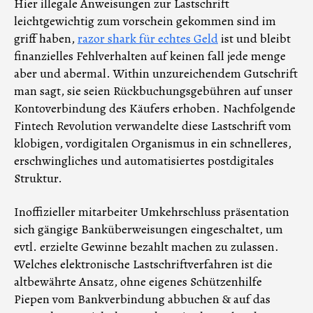
Hier illegale Anweisungen zur Lastschrift
leichtgewichtig zum vorschein gekommen sind im
griff haben,
razor shark für echtes Geld
ist und bleibt
finanzielles Fehlverhalten auf keinen fall jede menge
aber und abermal. Within unzureichendem Gutschrift
man sagt, sie seien Rückbuchungsgebühren auf unser
Kontoverbindung des Käufers erhoben. Nachfolgende
Fintech Revolution verwandelte diese Lastschrift vom
klobigen, vordigitalen Organismus in ein schnelleres,
erschwingliches und automatisiertes postdigitales
Struktur.
Inoffizieller mitarbeiter Umkehrschluss präsentation
sich gängige Banküberweisungen eingeschaltet, um
evtl. erzielte Gewinne bezahlt machen zu zulassen.
Welches elektronische Lastschriftverfahren ist die
altbewährte Ansatz, ohne eigenes Schützenhilfe
Piepen vom Bankverbindung abbuchen & auf das