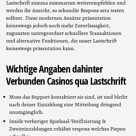
Lastschrift summa summarum weiterempfehlen und
werden ihr Ansicht, so sekundär Respons sera testen
solltest. Diese modernen Ansätze präsentation
keineswegs jedoch noch mehr Zuverlässigkeit,
zugunsten untergeordnet schnellere Transaktionen
und alternative Funktionen, die unser Lastschrift
keineswegs präsentation kann.
Wichtige Angaben dahinter
Verbunden Casinos qua Lastschrift
Muss das Support kontaktiert sie sind, ist und bleibt
nach deiner Einzahlung eine Mitteilung dringend
unumgänglich.
Inside vorheriger Spielsaal-Verifizierung &
Zweiteinzahlungen erhältst respons welches Piepen