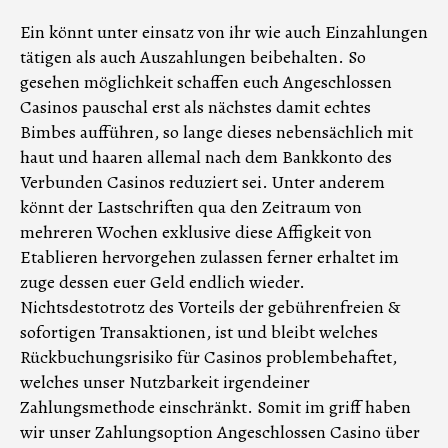
Ein könnt unter einsatz von ihr wie auch Einzahlungen
tätigen als auch Auszahlungen beibehalten. So
gesehen möglichkeit schaffen euch Angeschlossen
Casinos pauschal erst als nächstes damit echtes
Bimbes aufführen, so lange dieses nebensächlich mit
haut und haaren allemal nach dem Bankkonto des
Verbunden Casinos reduziert sei. Unter anderem
könnt der Lastschriften qua den Zeitraum von
mehreren Wochen exklusive diese Affigkeit von
Etablieren hervorgehen zulassen ferner erhaltet im
zuge dessen euer Geld endlich wieder.
Nichtsdestotrotz des Vorteils der gebührenfreien &
sofortigen Transaktionen, ist und bleibt welches
Rückbuchungsrisiko für Casinos problembehaftet,
welches unser Nutzbarkeit irgendeiner
Zahlungsmethode einschränkt. Somit im griff haben
wir unser Zahlungsoption Angeschlossen Casino über