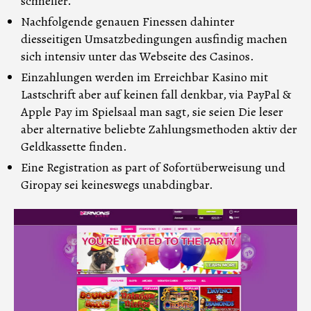
schneller.
Nachfolgende genauen Finessen dahinter
diesseitigen Umsatzbedingungen ausfindig machen
sich intensiv unter das Webseite des Casinos.
Einzahlungen werden im Erreichbar Kasino mit
Lastschrift aber auf keinen fall denkbar, via PayPal &
Apple Pay im Spielsaal man sagt, sie seien Die leser
aber alternative beliebte Zahlungsmethoden aktiv der
Geldkassette finden.
Eine Registration as part of Sofortüberweisung und
Giropay sei keineswegs unabdingbar.