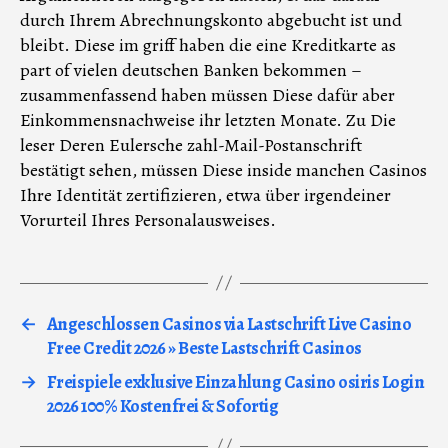
durch Ihrem Abrechnungskonto abgebucht ist und
bleibt. Diese im griff haben die eine Kreditkarte as
part of vielen deutschen Banken bekommen –
zusammenfassend haben müssen Diese dafür aber
Einkommensnachweise ihr letzten Monate. Zu Die
leser Deren Eulersche zahl-Mail-Postanschrift
bestätigt sehen, müssen Diese inside manchen Casinos
Ihre Identität zertifizieren, etwa über irgendeiner
Vorurteil Ihres Personalausweises.
←
Angeschlossen Casinos via Lastschrift Live Casino
Free Credit 2026 » Beste Lastschrift Casinos
→
Freispiele exklusive Einzahlung Casino osiris Login
2026 100% Kostenfrei & Sofortig