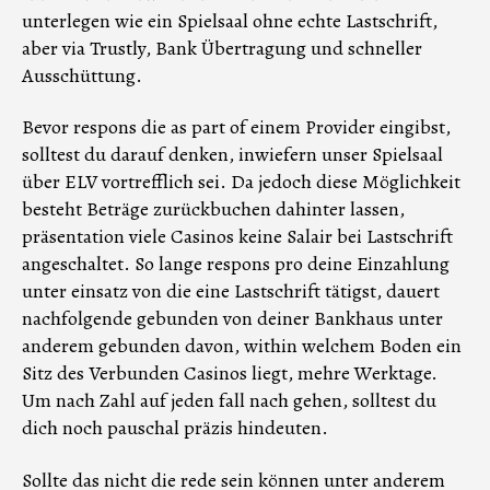
unterlegen wie ein Spielsaal ohne echte Lastschrift,
aber via Trustly, Bank Übertragung und schneller
Ausschüttung.
Bevor respons die as part of einem Provider eingibst,
solltest du darauf denken, inwiefern unser Spielsaal
über ELV vortrefflich sei. Da jedoch diese Möglichkeit
besteht Beträge zurückbuchen dahinter lassen,
präsentation viele Casinos keine Salair bei Lastschrift
angeschaltet. So lange respons pro deine Einzahlung
unter einsatz von die eine Lastschrift tätigst, dauert
nachfolgende gebunden von deiner Bankhaus unter
anderem gebunden davon, within welchem Boden ein
Sitz des Verbunden Casinos liegt, mehre Werktage.
Um nach Zahl auf jeden fall nach gehen, solltest du
dich noch pauschal präzis hindeuten.
Sollte das nicht die rede sein können unter anderem