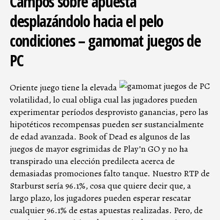
Campos sobre apuesta
desplazándolo hacia el pelo
condiciones – gamomat juegos de
PC
Oriente juego tiene la elevada
volatilidad, lo cual obliga cual las jugadores pueden
experimentar períodos desprovisto ganancias, pero las
hipotéticos recompensas pueden ser sustancialmente
de edad avanzada. Book of Dead es algunos de las
juegos de mayor esgrimidas de Play’n GO y no ha
transpirado una elección predilecta acerca de
demasiadas promociones falto tanque. Nuestro RTP de
Starburst serí­a 96.1%, cosa que quiere decir que, a
largo plazo, los jugadores pueden esperar rescatar
cualquier 96.1% de estas apuestas realizadas. Pero, de