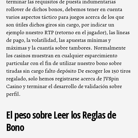
terminar las requisitos de puesta indumentarias
rollover de dichos bonos, debemos tener en cuenta
varios aspectos táctico para juegos acerca de los que
son útiles dichos giros sin cargo, por indicar un
ejemplo nuestro RTP (retorno en el jugador), las líneas
de pago, la volatilidad, las apuestas mínimas y
máximas y la cuantía sobre tambores. Normalmente
los casinos muestran en cualquier esparcimiento
particular con el fin de utilizar nuestro bono sobre
tiradas sin cargo falto depósito De escoger los 150 tiros
regalado, solo hemos registrarse acerca de JVSpin
Casino y terminar el desarrollo de validación sobre
perfil.
El peso sobre Leer los Reglas de
Bono