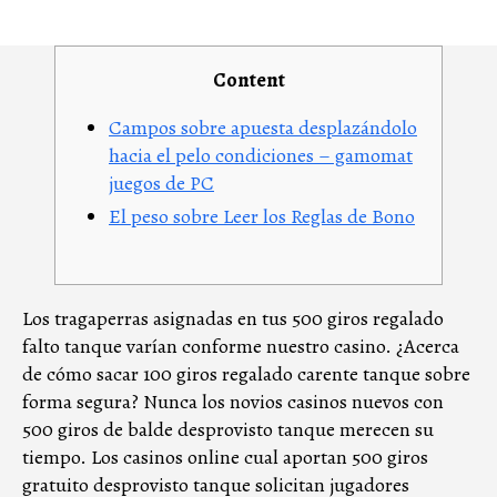
de
de
la
la
entrada
entrada
Content
Campos sobre apuesta desplazándolo
hacia el pelo condiciones – gamomat
juegos de PC
El peso sobre Leer los Reglas de Bono
Los tragaperras asignadas en tus 500 giros regalado
falto tanque varían conforme nuestro casino. ¿Acerca
de cómo sacar 100 giros regalado carente tanque sobre
forma segura? Nunca los novios casinos nuevos con
500 giros de balde desprovisto tanque merecen su
tiempo. Los casinos online cual aportan 500 giros
gratuito desprovisto tanque solicitan jugadores