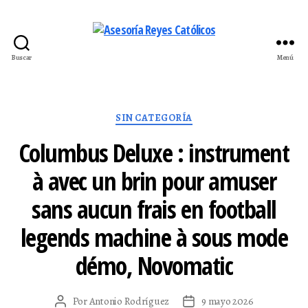
Buscar
Menú
Asesoría
Reyes
Católicos
Categorías
SIN CATEGORÍA
Columbus Deluxe : instrument
à avec un brin pour amuser
sans aucun frais en football
legends machine à sous mode
démo, Novomatic
Por
Antonio Rodríguez
9 mayo 2026
Autor
Fecha