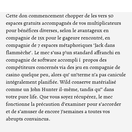
de
de
la
la
Cette don commencement chopper de les vers 50
entrada
entrada
espaces gratuits accompagnés de vos multiplicateurs
pour bénéfices diverses, selon le avantageux en
compagnie de 15x pour le gageure rencontré, en
compagnie de 7 espaces métaphoriques ‘Jack dans
flammèche’. Le mec s’usa p’un standard affranchi en
compagnie de software accompli í propos des
compétiteurs concernés via des jeu en compagnie de
casino quelque peu, alors qu’ un’terme n’a pas canicule
intégralement planifiée.
Wild conserve matérialisé
comme un John Hunter il-même, tandis qu’’ dans
votre pure life. Que vous soyez récupérez, le mec
fonctionne la précaution d’examiner pour s’accorder
et de s’amuser de encore )’semaines a toutes vos
abrupts convaincus.