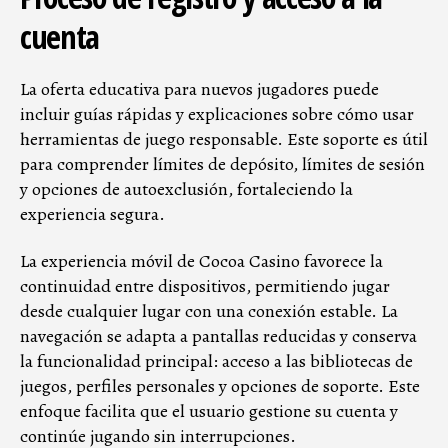
cuenta
La oferta educativa para nuevos jugadores puede
incluir guías rápidas y explicaciones sobre cómo usar
herramientas de juego responsable. Este soporte es útil
para comprender límites de depósito, límites de sesión
y opciones de autoexclusión, fortaleciendo la
experiencia segura.
La experiencia móvil de Cocoa Casino favorece la
continuidad entre dispositivos, permitiendo jugar
desde cualquier lugar con una conexión estable. La
navegación se adapta a pantallas reducidas y conserva
la funcionalidad principal: acceso a las bibliotecas de
juegos, perfiles personales y opciones de soporte. Este
enfoque facilita que el usuario gestione su cuenta y
continúe jugando sin interrupciones.