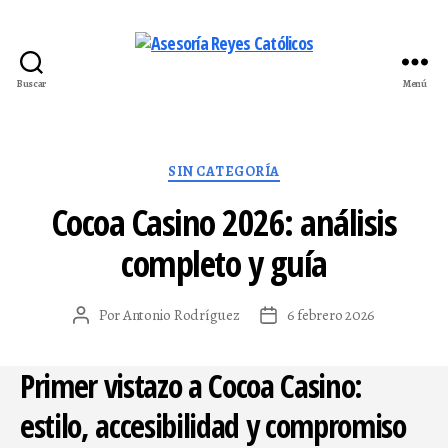
Buscar
Menú
Asesoría
Reyes
Católicos
Categorías
SIN CATEGORÍA
Cocoa Casino 2026: análisis
completo y guía
Por
Antonio Rodríguez
6 febrero 2026
Autor
Fecha
de
de
la
la
Primer vistazo a Cocoa Casino:
entrada
entrada
estilo, accesibilidad y compromiso