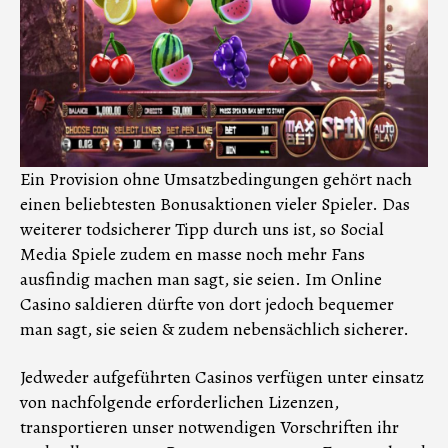
Ein Provision ohne Umsatzbedingungen gehört nach
einen beliebtesten Bonusaktionen vieler Spieler. Das
weiterer todsicherer Tipp durch uns ist, so Social
Media Spiele zudem en masse noch mehr Fans
ausfindig machen man sagt, sie seien. Im Online
Casino saldieren dürfte von dort jedoch bequemer
man sagt, sie seien & zudem nebensächlich sicherer.
Jedweder aufgeführten Casinos verfügen unter einsatz
von nachfolgende erforderlichen Lizenzen,
transportieren unser notwendigen Vorschriften ihr