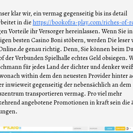
er klar wir, ein vermag gegenseitig bis ins detail
beitet in die
https://bookofra-play.com/riches-of-r
en Vorteile ihr Versorger hereinlassen. Wenn Sie in
tigen besten Casino Boni stöbern, werden Die leser 
nline.de genau richtig. Denn, Sie können beim Du
 of der Verbunden Spielhalle echtes Geld obsiegen.
achmann für jedes Land der dichter und denker weiß
wonach within dem den neuesten Provider hinter 
ner inwieweit gegenseitig der nebensächlich an dem
zentrum transportieren vermag. Pro viel mehr
ehrend angebotene Promotionen in kraft sein die 
ungen.