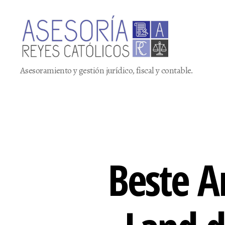
Asesoría
Asesoramiento y gestión jurídico, fiscal y contable.
Reyes
Católicos
Beste A