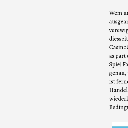
Wem uns
ausgear
verewig
diessei
CasinoO
as part
Spiel F
genau, 
ist fer
Handels
wiederk
Beding