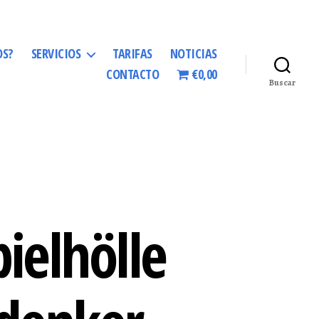
OS?
SERVICIOS
TARIFAS
NOTICIAS
CONTACTO
€0,00
Buscar
ielhölle