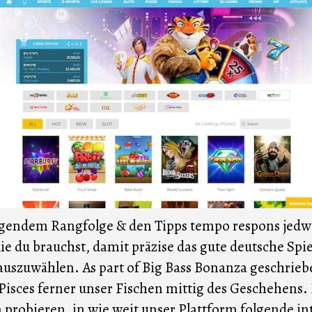
lgendem Rangfolge & den Tipps tempo respons jedw
die du brauchst, damit präzise das gute deutsche Spi
 auszuwählen. As part of Big Bass Bonanza geschrie
Pisces ferner unser Fischen mittig des Geschehens.
 probieren, in wie weit unser Plattform folgende int