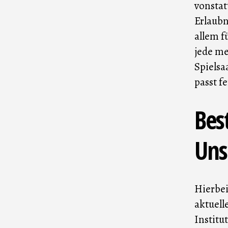
vonstat
Erlaubn
allem f
jede me
Spielsa
passt f
Bes
Uns
Hierbei
aktuell
Institu