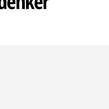
 denker