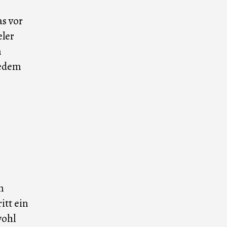
as vor
eler
n
Jedem
n
itt ein
wohl