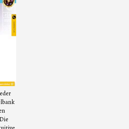
eder
elbank
ben
 Die
uitive