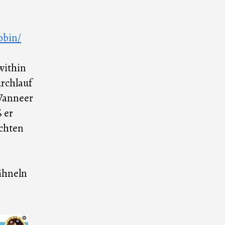
obin/
within
rchlauf
 Wanneer
 er
achten
ähneln