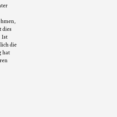
nter
nehmen,
 dies
 Ist
lich die
g hat
eren
.