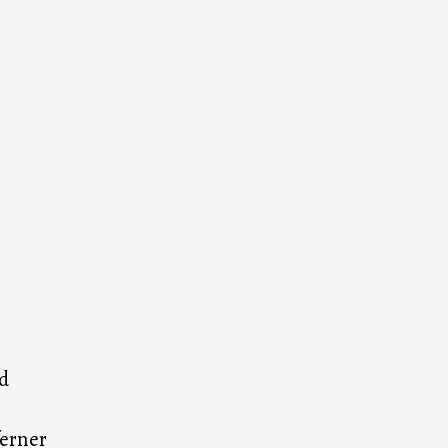
ld
ferner