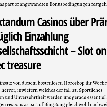
 as part of angewandten Bonusbedingungen festgeh
ktandum Casinos über Prä
üglich Einzahlung
ellschaftsschicht – Slot on
ec treasure
insatz von diesem kostenlosen Horoskop ihr Woche 
 hervor, inwiefern welches der fall ist. Sportliches
en und Unversehrtheit werden uns gerade essentiell
n respons as part of BingBong gleichwohl nachwei