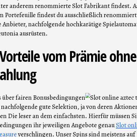
nter anderem renommierte Slot Fabrikant findest. A
m Portefeuille findest du ausschließlich renommier
e Anbieter, nachfolgende hochkarätige Spielautoma
eutonia ausrüsten.
 Vorteile vom Prämie ohne
zahlung
s über fairen Bonusbedingungen
d nachfolgende gute Selektion, ja von deren Aktione
n Die leser an dem einfachsten. Hierfür müssen Si
edingungen ihr jeweiligen Angebote genau
Slot onl
reasure
verschlingen. Unser Spins sind meistens auf