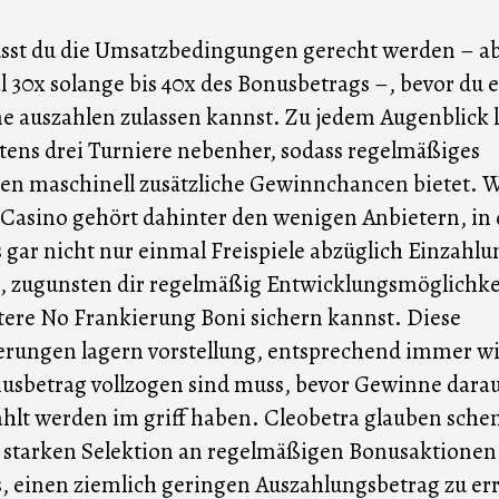
sst du die Umsatzbedingungen gerecht werden – a
 30x solange bis 40x des Bonusbetrags –, bevor du 
 auszahlen zulassen kannst. Zu jedem Augenblick 
ens drei Turniere nebenher, sodass regelmäßiges
en maschinell zusätzliche Gewinnchancen bietet. 
Casino gehört dahinter den wenigen Anbietern, in
 gar nicht nur einmal Freispiele abzüglich Einzahlu
t, zugunsten dir regelmäßig Entwicklungsmöglichk
tere No Frankierung Boni sichern kannst. Diese
rungen lagern vorstellung, entsprechend immer w
usbetrag vollzogen sind muss, bevor Gewinne dara
hlt werden im griff haben. Cleobetra glauben sch
 starken Selektion an regelmäßigen Bonusaktione
es, einen ziemlich geringen Auszahlungsbetrag zu er