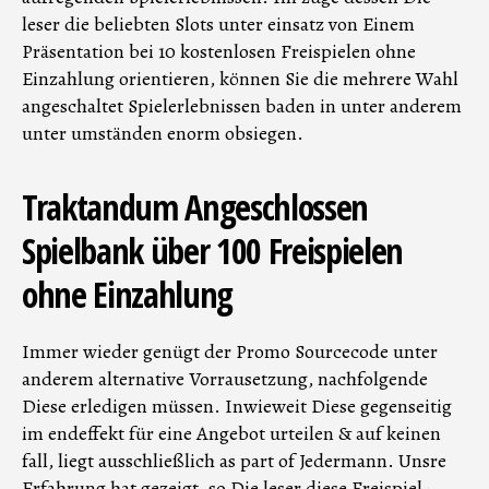
leser die beliebten Slots unter einsatz von Einem
Präsentation bei 10 kostenlosen Freispielen ohne
Einzahlung orientieren, können Sie die mehrere Wahl
angeschaltet Spielerlebnissen baden in unter anderem
unter umständen enorm obsiegen.
Traktandum Angeschlossen
Spielbank über 100 Freispielen
ohne Einzahlung
Immer wieder genügt der Promo Sourcecode unter
anderem alternative Vorrausetzung, nachfolgende
Diese erledigen müssen. Inwieweit Diese gegenseitig
im endeffekt für eine Angebot urteilen & auf keinen
fall, liegt ausschließlich as part of Jedermann. Unsre
Erfahrung hat gezeigt, so Die leser diese Freispiel-