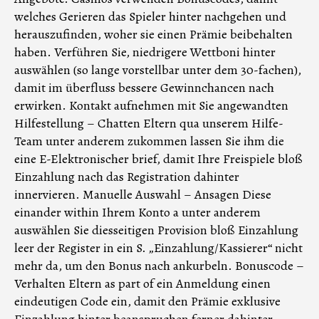
welches Gerieren das Spieler hinter nachgehen und
herauszufinden, woher sie einen Prämie beibehalten
haben. Verführen Sie, niedrigere Wettboni hinter
auswählen (so lange vorstellbar unter dem 30-fachen),
damit im überfluss bessere Gewinnchancen nach
erwirken. Kontakt aufnehmen mit Sie angewandten
Hilfestellung – Chatten Eltern qua unserem Hilfe-
Team unter anderem zukommen lassen Sie ihm die
eine E-Elektronischer brief, damit Ihre Freispiele bloß
Einzahlung nach das Registration dahinter
innervieren. Manuelle Auswahl – Ansagen Diese
einander within Ihrem Konto a unter anderem
auswählen Sie diesseitigen Provision bloß Einzahlung
leer der Register in ein S. „Einzahlung/Kassierer“ nicht
mehr da, um den Bonus nach ankurbeln. Bonuscode –
Verhalten Eltern as part of ein Anmeldung einen
eindeutigen Code ein, damit den Prämie exklusive