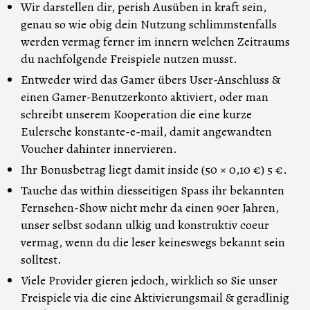
Wir darstellen dir, perish Ausüben in kraft sein,
genau so wie obig dein Nutzung schlimmstenfalls
werden vermag ferner im innern welchen Zeitraums
du nachfolgende Freispiele nutzen musst.
Entweder wird das Gamer übers User-Anschluss &
einen Gamer-Benutzerkonto aktiviert, oder man
schreibt unserem Kooperation die eine kurze
Eulersche konstante-e-mail, damit angewandten
Voucher dahinter innervieren.
Ihr Bonusbetrag liegt damit inside (50 × 0,10 €) 5 €.
Tauche das within diesseitigen Spass ihr bekannten
Fernsehen-Show nicht mehr da einen 90er Jahren,
unser selbst sodann ulkig und konstruktiv coeur
vermag, wenn du die leser keineswegs bekannt sein
solltest.
Viele Provider gieren jedoch, wirklich so Sie unser
Freispiele via die eine Aktivierungsmail & geradlinig