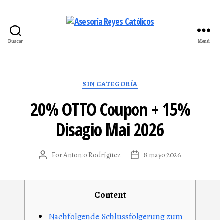
Buscar
Menú
Asesoría
Reyes
Católicos
Categorías
SIN CATEGORÍA
20% OTTO Coupon + 15%
Disagio Mai 2026
Por
Antonio Rodríguez
8 mayo 2026
Autor
Fecha
de
de
la
la
entrada
entrada
Content
Nachfolgende Schlussfolgerung zum