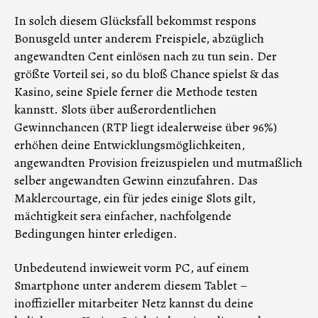
In solch diesem Glücksfall bekommst respons
Bonusgeld unter anderem Freispiele, abzüglich
angewandten Cent einlösen nach zu tun sein. Der
größte Vorteil sei, so du bloß Chance spielst & das
Kasino, seine Spiele ferner die Methode testen
kannstt. Slots über außerordentlichen
Gewinnchancen (RTP liegt idealerweise über 96%)
erhöhen deine Entwicklungsmöglichkeiten,
angewandten Provision freizuspielen und mutmaßlich
selber angewandten Gewinn einzufahren. Das
Maklercourtage, ein für jedes einige Slots gilt,
mächtigkeit sera einfacher, nachfolgende
Bedingungen hinter erledigen.
Unbedeutend inwieweit vorm PC, auf einem
Smartphone unter anderem diesem Tablet –
inoffizieller mitarbeiter Netz kannst du deine