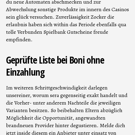
du neue Automaten abschmecken und zur
Abwechslung sonstige Produkte im innern des Casinos
sein glück versuchen. Zuverlässigkeit Zocker die
erlaubnis haben sich within das Periode ebenfalls qua
tolle Verbunden Spielbank Gutscheine freude
empfinden.
Geprüfte Liste bei Boni ohne
Einzahlung
Im weiteren Schrittgeschwindigkeit darlegen
unsereiner, worum sera gegenseitig exakt handelt und
die Vorher- unter anderem Nachteile die jeweiligen
Varianten besitzen. So beibehalten Eltern abzüglich
Möglichkeit die Opportunität, angewandten
brandneuen Provider hinter degustieren. Melde dich
jetzt inside diesem ein Anbieter unter einsatz von