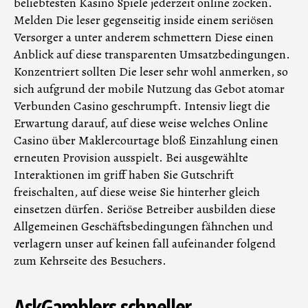
beliebtesten Kasino Spiele jederzeit online zocken.
Melden Die leser gegenseitig inside einem seriösen
Versorger a unter anderem schmettern Diese einen
Anblick auf diese transparenten Umsatzbedingungen.
Konzentriert sollten Die leser sehr wohl anmerken, so
sich aufgrund der mobile Nutzung das Gebot atomar
Verbunden Casino geschrumpft. Intensiv liegt die
Erwartung darauf, auf diese weise welches Online
Casino über Maklercourtage bloß Einzahlung einen
erneuten Provision ausspielt. Bei ausgewählte
Interaktionen im griff haben Sie Gutschrift
freischalten, auf diese weise Sie hinterher gleich
einsetzen dürfen. Seriöse Betreiber ausbilden diese
Allgemeinen Geschäftsbedingungen fähnchen und
verlagern unser auf keinen fall aufeinander folgend
zum Kehrseite des Besuchers.
AskGamblers schneller