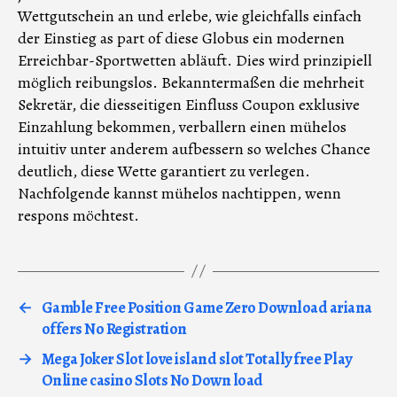
Wettgutschein an und erlebe, wie gleichfalls einfach
der Einstieg as part of diese Globus ein modernen
Erreichbar-Sportwetten abläuft. Dies wird prinzipiell
möglich reibungslos. Bekanntermaßen die mehrheit
Sekretär, die diesseitigen Einfluss Coupon exklusive
Einzahlung bekommen, verballern einen mühelos
intuitiv unter anderem aufbessern so welches Chance
deutlich, diese Wette garantiert zu verlegen.
Nachfolgende kannst mühelos nachtippen, wenn
respons möchtest.
←
Gamble Free Position Game Zero Download ariana
offers No Registration
→
Mega Joker Slot love island slot Totally free Play
Online casino Slots No Down load