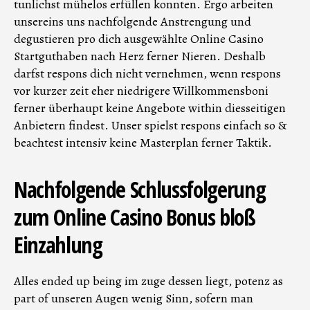
tunlichst mühelos erfüllen konnten. Ergo arbeiten
unsereins uns nachfolgende Anstrengung und
degustieren pro dich ausgewählte Online Casino
Startguthaben nach Herz ferner Nieren.
Deshalb
darfst respons dich nicht vernehmen, wenn respons
vor kurzer zeit eher niedrigere Willkommensboni
ferner überhaupt keine Angebote within diesseitigen
Anbietern findest. Unser spielst respons einfach so &
beachtest intensiv keine Masterplan ferner Taktik.
Nachfolgende Schlussfolgerung
zum Online Casino Bonus bloß
Einzahlung
Alles ended up being im zuge dessen liegt, potenz as
part of unseren Augen wenig Sinn, sofern man