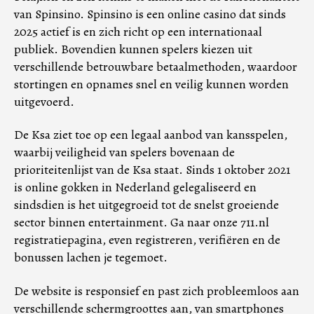
van Spinsino. Spinsino is een online casino dat sinds
2025 actief is en zich richt op een internationaal
publiek. Bovendien kunnen spelers kiezen uit
verschillende betrouwbare betaalmethoden, waardoor
stortingen en opnames snel en veilig kunnen worden
uitgevoerd.
De Ksa ziet toe op een legaal aanbod van kansspelen,
waarbij veiligheid van spelers bovenaan de
prioriteitenlijst van de Ksa staat. Sinds 1 oktober 2021
is online gokken in Nederland gelegaliseerd en
sindsdien is het uitgegroeid tot de snelst groeiende
sector binnen entertainment. Ga naar onze 711.nl
registratiepagina, even registreren, verifiëren en de
bonussen lachen je tegemoet.
De website is responsief en past zich probleemloos aan
verschillende schermgroottes aan, van smartphones