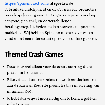
https://spinsinoned.com/
al spreken de
gebruiksvriendelijkheid en de gevarieerde promoties
ons als spelers erg aan. Het registratieproces verloopt
eenvoudig en snel, en de verschillende
betalingsmogelijkheden maken storten en opnemen
makkelijk. Wij hebben Spinsino uitvoerig getest en
vonden het een interessante plek voor online gokken.
Themed Crash Games
Deze is er wel alleen voor de eerste storting die je
plaatst in het casino.
Elke vrijdag kunnen spelers tot zes keer deelnemen
aan de Russian Roulette promotie bij een storting van
minimaal €50.
Je hebt dus vrijwel niets nodig om te komen gokken
in het casino.