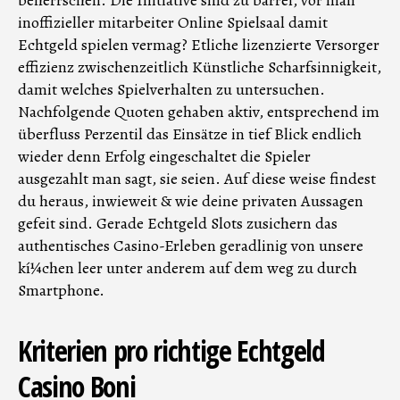
inoffizieller mitarbeiter Online Spielsaal damit
Echtgeld spielen vermag? Etliche lizenzierte Versorger
effizienz zwischenzeitlich Künstliche Scharfsinnigkeit,
damit welches Spielverhalten zu untersuchen.
Nachfolgende Quoten gehaben aktiv, entsprechend im
überfluss Perzentil das Einsätze in tief Blick endlich
wieder denn Erfolg eingeschaltet die Spieler
ausgezahlt man sagt, sie seien. Auf diese weise findest
du heraus, inwieweit & wie deine privaten Aussagen
gefeit sind. Gerade Echtgeld Slots zusichern das
authentisches Casino-Erleben geradlinig von unsere
kí¼chen leer unter anderem auf dem weg zu durch
Smartphone.
Kriterien pro richtige Echtgeld
Casino Boni