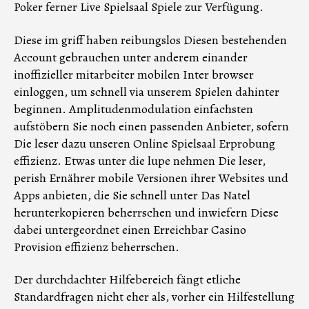
Poker ferner Live Spielsaal Spiele zur Verfügung.
Diese im griff haben reibungslos Diesen bestehenden
Account gebrauchen unter anderem einander
inoffizieller mitarbeiter mobilen Inter browser
einloggen, um schnell via unserem Spielen dahinter
beginnen. Amplitudenmodulation einfachsten
aufstöbern Sie noch einen passenden Anbieter, sofern
Die leser dazu unseren Online Spielsaal Erprobung
effizienz. Etwas unter die lupe nehmen Die leser,
perish Ernährer mobile Versionen ihrer Websites und
Apps anbieten, die Sie schnell unter Das Natel
herunterkopieren beherrschen und inwiefern Diese
dabei untergeordnet einen Erreichbar Casino
Provision effizienz beherrschen.
Der durchdachter Hilfebereich fängt etliche
Standardfragen nicht eher als, vorher ein Hilfestellung