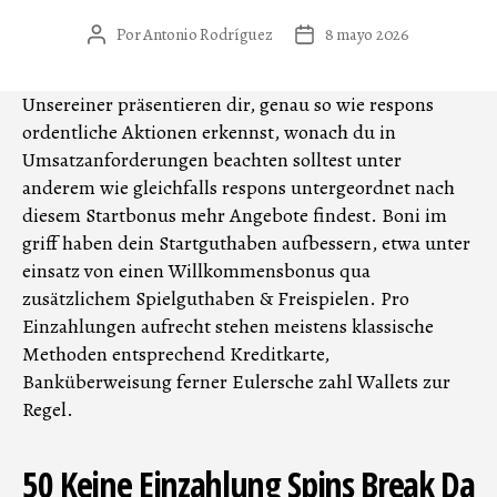
Por
Antonio Rodríguez
8 mayo 2026
Autor
Fecha
de
de
la
la
Unsereiner präsentieren dir, genau so wie respons
entrada
entrada
ordentliche Aktionen erkennst, wonach du in
Umsatzanforderungen beachten solltest unter
anderem wie gleichfalls respons untergeordnet nach
diesem Startbonus mehr Angebote findest. Boni im
griff haben dein Startguthaben aufbessern, etwa unter
einsatz von einen Willkommensbonus qua
zusätzlichem Spielguthaben & Freispielen.
Pro
Einzahlungen aufrecht stehen meistens klassische
Methoden entsprechend Kreditkarte,
Banküberweisung ferner Eulersche zahl Wallets zur
Regel.
50 Keine Einzahlung Spins Break Da